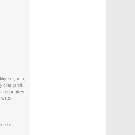
ifiye nişasta,
ciler (sitrik
u konsantresi.
z 2x109
erebilir.