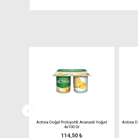
Bowl Yaban
Activia Doğal Probiyotik Ananaslı Yoğurt
Activia D
4x100 Gr
114,50 ₺