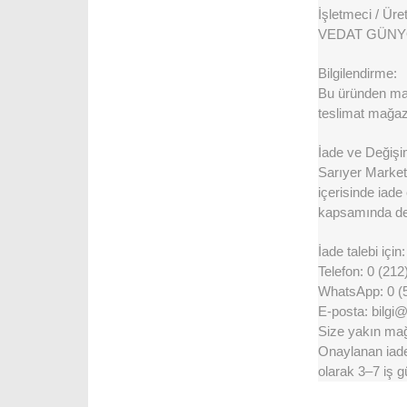
İşletmeci / Üreti
VEDAT GÜNYO
Bilgilendirme:
Bu üründen maks
teslimat mağaza
İade ve Değişi
Sarıyer Market 
içerisinde iade
kapsamında değ
İade talebi için:
Telefon: 0 (212
WhatsApp: 0 (
E-posta: bilgi
Size yakın mağa
Onaylanan iadel
olarak 3–7 iş g