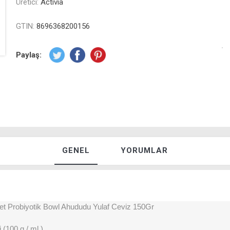
Üretici:
Activia
GTIN:
8696368200156
Paylaş:
GENEL
YORUMLAR
sset Probiyotik Bowl Ahududu Yulaf Ceviz 150Gr
 (100 g / ml )