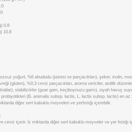
.0
.0
) 0.8
) 10.8
ktozsuz yoğurt, %6 ahududu (püresi ve parçacıkları), şeker, inulin, mod
eği (gluten), %0,3 ceviz parçacıkları, aroma vericiler, asitlik düzenleyi
tratlar), stabilizörler (guar gam, keçiboynuzu gamı), siyah havuç suy
probiyotikleri (B. animalis subsp. lactis, L. lactis subsp. lactis) en a
iktarda diğer sert kabuklu meyveleri ve yerfıstığı içerebilir.
:
e ceviz içerir. İz miktarda diğer sert kabuklu meyveler ve yer fıstığı iç