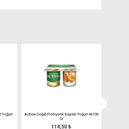
z Yoğurt
Activia Doğal Probiyotik Kayısılı Yoğurt 4x100
Activia D
Gr
114,50 ₺