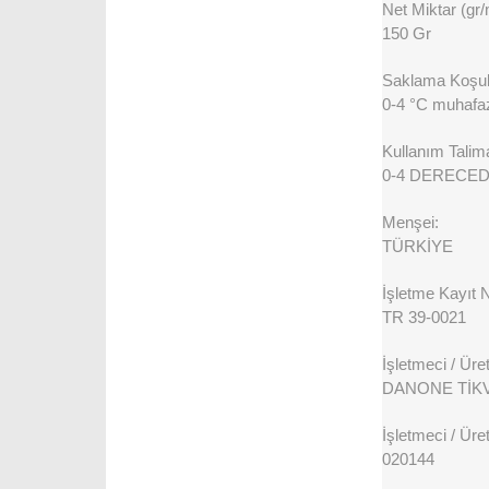
Net Miktar (gr/
150 Gr
Saklama Koşull
0-4 °C muhafaz
Kullanım Talima
0-4 DERECED
Menşei:
TÜRKİYE
İşletme Kayıt 
TR 39-0021
İşletmeci / Üreti
DANONE TİKVE
İşletmeci / Üret
020144