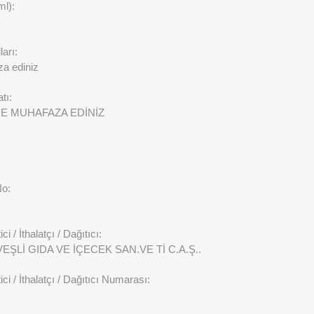
ml):
arı:
a ediniz
tı:
E MUHAFAZA EDİNİZ
No:
ci / İthalatçı / Dağıtıcı:
ŞLİ GIDA VE İÇECEK SAN.VE Tİ C.A.Ş..
ici / İthalatçı / Dağıtıcı Numarası: