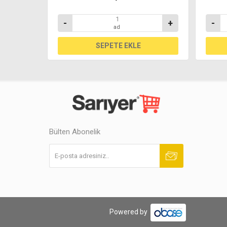
+
-
+
-
ad
Bülten Abonelik
Abone ol
Abonelikten çık
Powered by