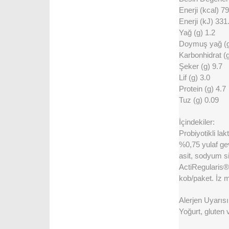
Enerji (kcal) 79
Enerji (kJ) 331
Yağ (g) 1.2
Doymuş yağ (g
Karbonhidrat (g
Şeker (g) 9.7
Lif (g) 3.0
Protein (g) 4.7
Tuz (g) 0.09
İçindekiler:
Probiyotikli la
%0,75 yulaf gevr
asit, sodyum si
ActiRegularis® 
kob/paket. İz m
Alerjen Uyarısı
Yoğurt, gluten v