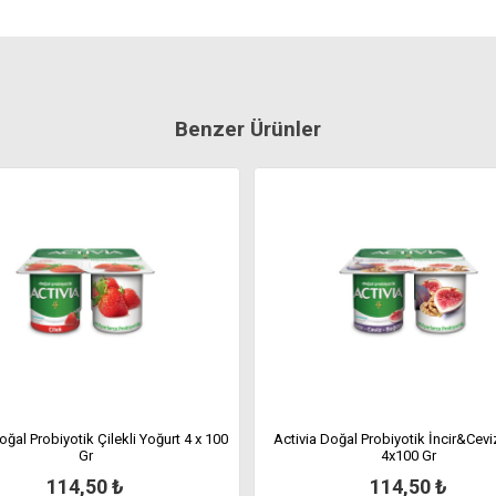
Benzer Ürünler
oğal Probiyotik Çilekli Yoğurt 4 x 100
Activia Doğal Probiyotik İncir&Cevi
Gr
4x100 Gr
114,50 ₺
114,50 ₺