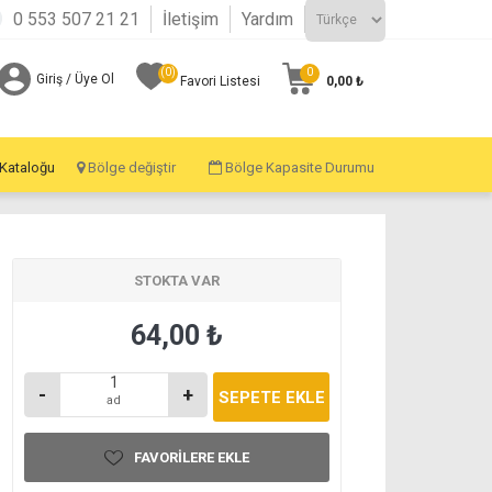
0 553 507 21 21
İletişim
Yardım
(0)
0
Giriş / Üye Ol
0,00 ₺
Favori Listesi
 Kataloğu
Bölge değiştir
Bölge Kapasite Durumu
STOKTA VAR
64,00 ₺
-
+
ad
FAVORILERE EKLE