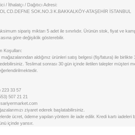
ci / İthalatçı / Dağıtıcı Adresi:
L CD.DEFNE SOK.NO.3 K.BAKKALKÖY-ATAŞEHİR İSTANBUL
imum sipariş miktarı 5 adet ile sınırlıdır. Ürünün stok, fiyat ve kamp
sına göre değişiklik gösterebilir.
m Koşulları:
mağazalarından aldığınız ürünleri satış belgesi (fiş/fatura) ile birlikte
 edebilirsiniz. Teslimat sonrası 30 gün içinde iletilen talepler müşteri 
erlendirilmektedir.
) 223 33 57
553) 507 21 21
@sariyermarket.com
zalarımızı ziyaret ederek başlatabilirsiniz.
erde ücret, ödeme yapılan yöntem ile iade edilir. Kredi kartı iadeleri
ünü içinde yansır.