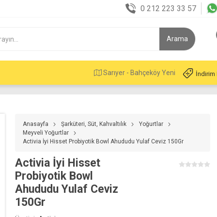
0 212 223 33 57
Sarıyer - Bahçeköy Yeni
İndirim
Anasayfa
Şarküteri, Süt, Kahvaltılık
Yoğurtlar
Meyveli Yoğurtlar
Activia İyi Hisset Probiyotik Bowl Ahududu Yulaf Ceviz 150Gr
Activia İyi Hisset
Probiyotik Bowl
Ahududu Yulaf Ceviz
150Gr