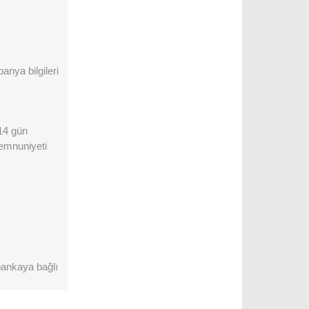
anya bilgileri
 14 gün
memnuniyeti
 bankaya bağlı