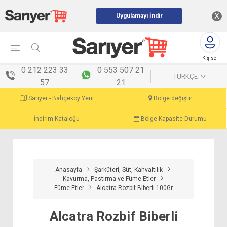
X
Uygulamayı İndir
Kişisel
menü
0 212 223 33
0 553 507 21
TÜRKÇE
57
21
Sarıyer - Bahçeköy Yeni
Bölge değiştir
İndirim Kataloğu
Bölge Kapasite Durumu
Anasayfa
Şarküteri, Süt, Kahvaltılık
Kavurma, Pastırma ve Füme Etler
Füme Etler
Alcatra Rozbif Biberli 100Gr
Alcatra Rozbif Biberli