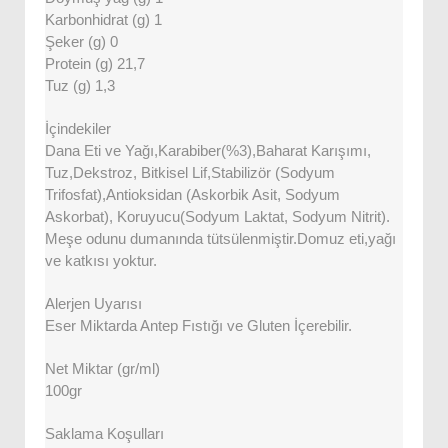
Karbonhidrat (g) 1
Şeker (g) 0
Protein (g) 21,7
Tuz (g) 1,3
İçindekiler
Dana Eti ve Yağı,Karabiber(%3),Baharat Karışımı,
Tuz,Dekstroz, Bitkisel Lif,Stabilizör (Sodyum
Trifosfat),Antioksidan (Askorbik Asit, Sodyum
Askorbat), Koruyucu(Sodyum Laktat, Sodyum Nitrit).
Meşe odunu dumanında tütsülenmiştir.Domuz eti,yağı
ve katkısı yoktur.
Alerjen Uyarısı
Eser Miktarda Antep Fıstığı ve Gluten İçerebilir.
Net Miktar (gr/ml)
100gr
Saklama Koşulları