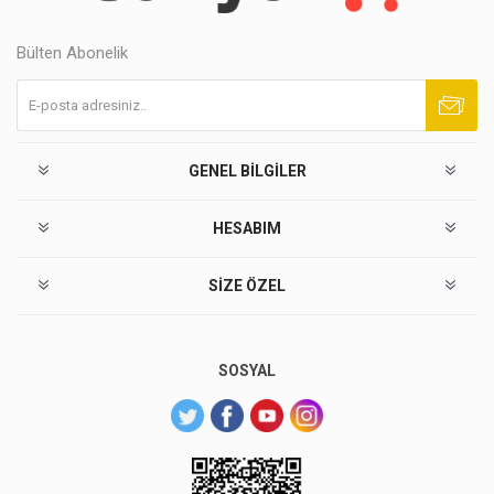
Bülten Abonelik
Abone ol
Abonelikten çık
GENEL BILGILER
HESABIM
SIZE ÖZEL
SOSYAL