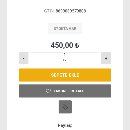
GTIN:
8699089579808
STOKTA VAR
450,00 ₺
-
+
ad
FAVORILERE EKLE
Paylaş: