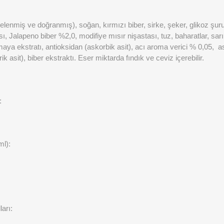
lenmiş ve doğranmış), soğan, kırmızı biber, sirke, şeker, glikoz şuru
, Jalapeno biber %2,0, modifiye mısır nişastası, tuz, baharatlar, sa
aya ekstratı, antioksidan (askorbik asit), acı aroma verici % 0,05, asi
rik asit), biber ekstraktı. Eser miktarda fındık ve ceviz içerebilir.
:
ml):
arı: