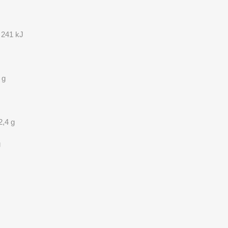
/ 241 kJ
 g
2,4 g
g