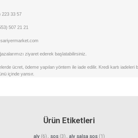
) 223 33 57
553) 507 21 21
@sariyermarket.com
zalarımızı ziyaret ederek başlatabilirsiniz.
erde ücret, ödeme yapılan yöntem ile iade edilir. Kredi kartı iadeleri
ünü içinde yansır.
Ürün Etiketleri
aly
(6)
,
sos
(3)
,
aly salsa sos
(1)