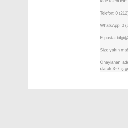
İade talebi için:
Telefon: 0 (212
WhatsApp: 0 (
E-posta: bilgi
Size yakın mağa
Onaylanan iadel
olarak 3–7 iş g