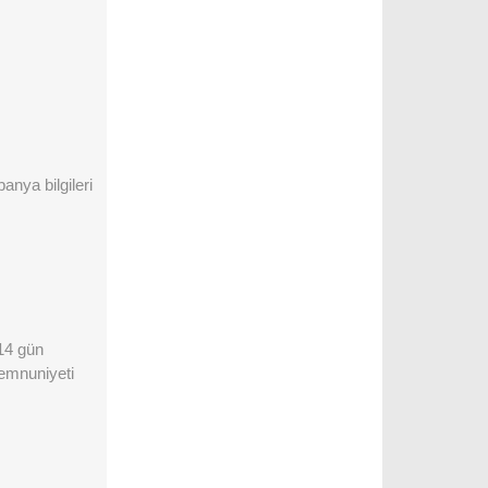
anya bilgileri
 14 gün
memnuniyeti