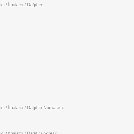
ci / İthalatçı / Dağıtıcı:
ici / İthalatçı / Dağıtıcı Numarası:
ci / İthalatçı / Dağıtıcı Adresi: