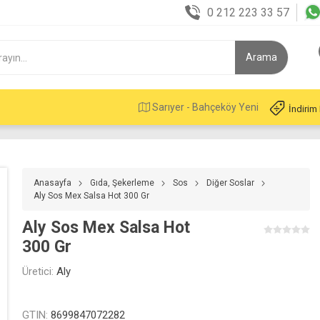
0 212 223 33 57
Sarıyer - Bahçeköy Yeni
İndirim
Anasayfa
Gıda, Şekerleme
Sos
Diğer Soslar
Aly Sos Mex Salsa Hot 300 Gr
Aly Sos Mex Salsa Hot
300 Gr
Üretici:
Aly
GTIN:
8699847072282