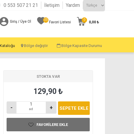
0 553 507 21 21
İletişim
Yardım
(0)
0
Giriş / Üye Ol
0,00 ₺
Favori Listesi
 Kataloğu
Bölge değiştir
Bölge Kapasite Durumu
STOKTA VAR
129,90 ₺
-
+
ad
FAVORILERE EKLE