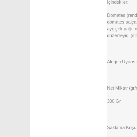
İçindekiler:
Domates (rende
domates salçası
ayçiçek yağı, m
düzenleyici (sit
Alerjen Uyarısı
Net Miktar (gr/
300 Gr
Saklama Koşull