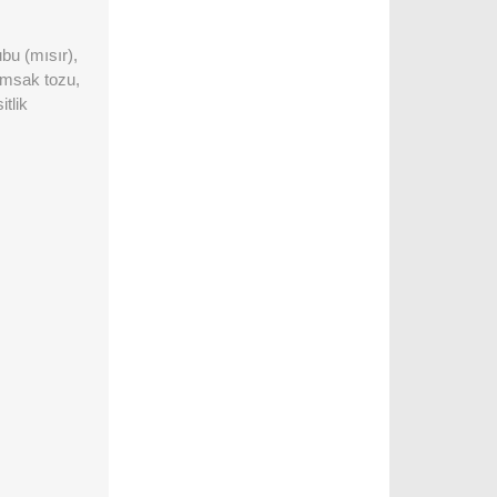
bu (mısır),
rımsak tozu,
tlik