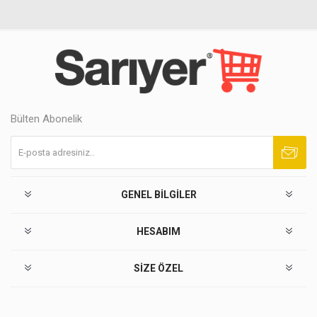
Bülten Abonelik
Abone ol
Abonelikten çık
GENEL BILGILER
HESABIM
SIZE ÖZEL