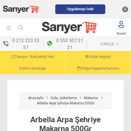
X
Uygulamayı İndir
Kişisel
menü
0 212 223 33
0 553 507 21
TÜRKÇE
57
21
Sarıyer - Bahçeköy Yeni
Bölge değiştir
İndirim Kataloğu
Bölge Kapasite Durumu
Anasayfa
Gıda, Şekerleme
Makarna
Arbella Arpa Şehriye Makarna 500Gr
Arbella Arpa Şehriye
Makarna 500Gr