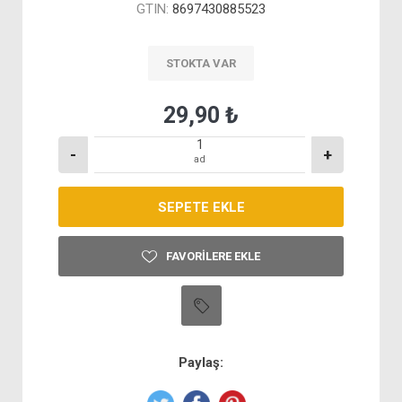
GTIN:
8697430885523
STOKTA VAR
29,90 ₺
-
+
ad
FAVORILERE EKLE
Paylaş: