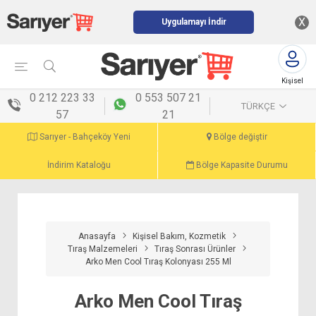
X
Uygulamayı İndir
Kişisel
menü
0 212 223 33
0 553 507 21
TÜRKÇE
57
21
Sarıyer - Bahçeköy Yeni
Bölge değiştir
İndirim Kataloğu
Bölge Kapasite Durumu
Anasayfa
Kişisel Bakım, Kozmetik
Tıraş Malzemeleri
Tıraş Sonrası Ürünler
Arko Men Cool Tıraş Kolonyası 255 Ml
Arko Men Cool Tıraş