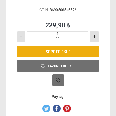
GTIN:
8690506546526
229,90 ₺
-
+
ad
FAVORILERE EKLE
Paylaş: