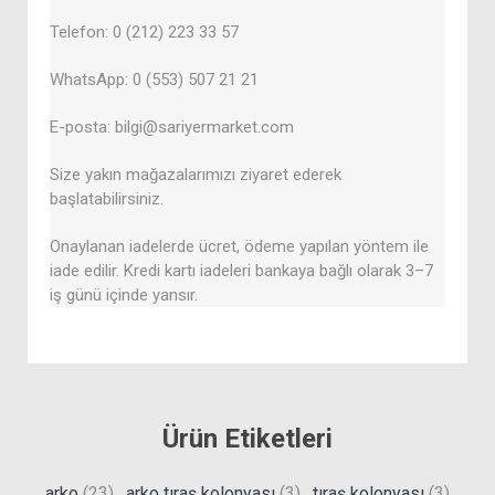
Telefon: 0 (212) 223 33 57
WhatsApp: 0 (553) 507 21 21
E-posta: bilgi@sariyermarket.com
Size yakın mağazalarımızı ziyaret ederek
başlatabilirsiniz.
Onaylanan iadelerde ücret, ödeme yapılan yöntem ile
iade edilir. Kredi kartı iadeleri bankaya bağlı olarak 3–7
iş günü içinde yansır.
Ürün Etiketleri
arko
(23)
,
arko tıraş kolonyası
(3)
,
tıraş kolonyası
(3)