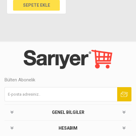
Bülten Abonelik
Abone ol
Abonelikten çık
GENEL BILGILER
HESABIM