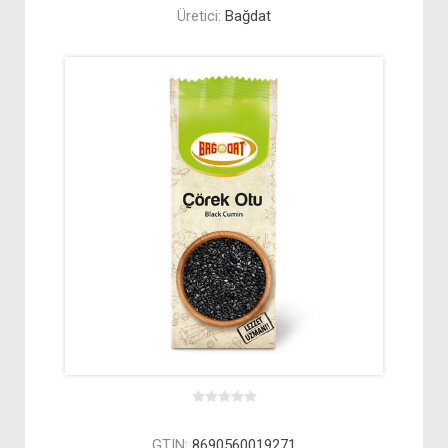
Üretici:
Bağdat
GTIN:
8690560019271