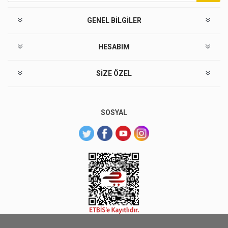
Abone ol
Abonelikten çık
GENEL BILGILER
HESABIM
SIZE ÖZEL
SOSYAL