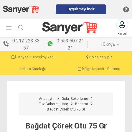
X
Uygulamayı İndir
Kişisel
menü
0 212 223 33
0 553 507 21
TÜRKÇE
57
21
Sarıyer - Bahçeköy Yeni
Bölge değiştir
İndirim Kataloğu
Bölge Kapasite Durumu
Anasayfa
Gıda, Şekerleme
Tuz,Baharat ,Harç
Baharat
Bağdat Çörek Otu 75 Gr
Bağdat Çörek Otu 75 Gr