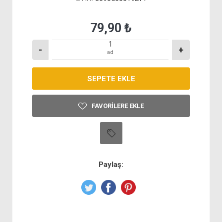
79,90 ₺
-
+
ad
FAVORILERE EKLE
Paylaş: