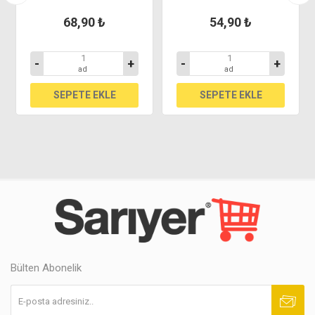
68,90 ₺
54,90 ₺
-
+
-
+
ad
ad
Bülten Abonelik