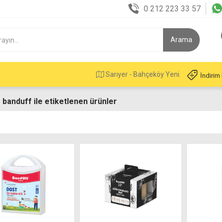
0 212 223 33 57
Sarıyer - Bahçeköy Yeni
İndirim
 banduff ile etiketlenen ürünler