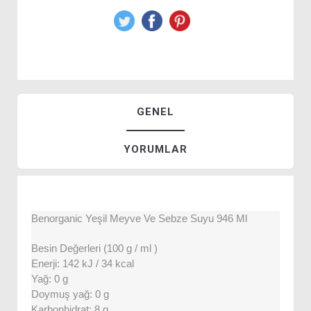
GENEL
YORUMLAR
Benorganic Yeşil Meyve Ve Sebze Suyu 946 Ml
Besin Değerleri (100 g / ml )
Enerji: 142 kJ / 34 kcal
Yağ: 0 g
Doymuş yağ: 0 g
Karbonhidrat: 8 g