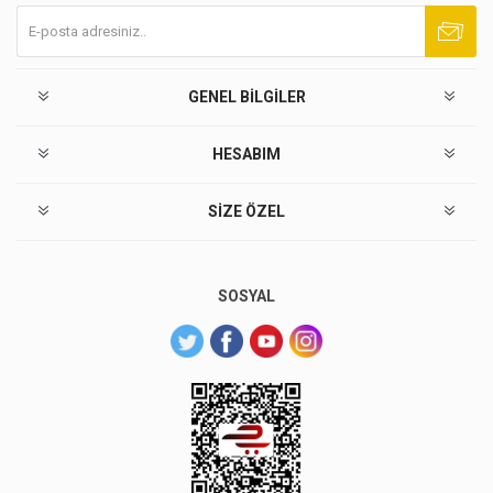
Abone ol
Abonelikten çık
GENEL BILGILER
HESABIM
SIZE ÖZEL
SOSYAL