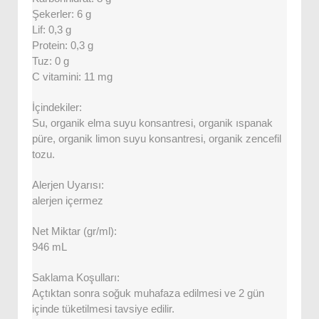
Şekerler: 6 g
Lif: 0,3 g
Protein: 0,3 g
Tuz: 0 g
C vitamini: 11 mg
İçindekiler:
Su, organik elma suyu konsantresi, organik ıspanak
püre, organik limon suyu konsantresi, organik zencefil
tozu.
Alerjen Uyarısı:
alerjen içermez
Net Miktar (gr/ml):
946 mL
Saklama Koşulları:
Açtıktan sonra soğuk muhafaza edilmesi ve 2 gün
içinde tüketilmesi tavsiye edilir.