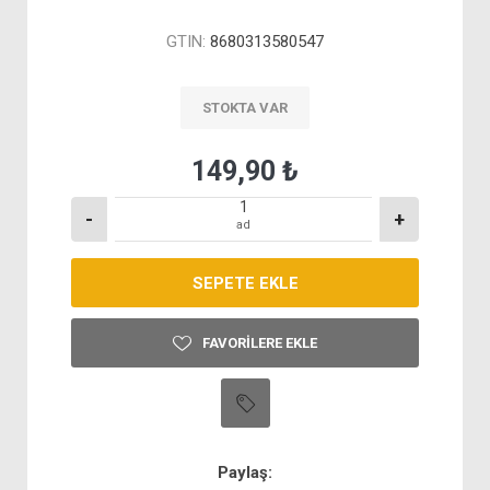
GTIN:
8680313580547
STOKTA VAR
149,90 ₺
-
+
ad
FAVORILERE EKLE
Paylaş: