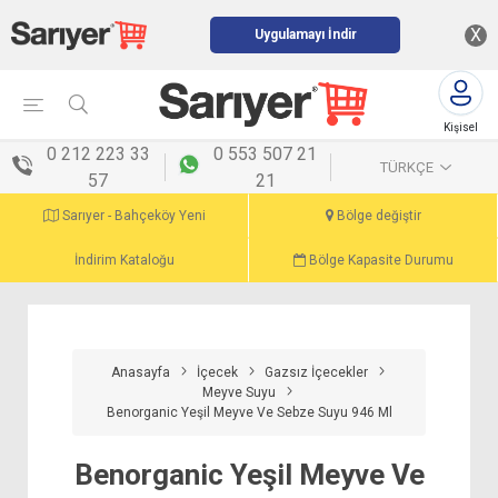
X
Uygulamayı İndir
Kişisel
menü
0 212 223 33
0 553 507 21
TÜRKÇE
57
21
Sarıyer - Bahçeköy Yeni
Bölge değiştir
İndirim Kataloğu
Bölge Kapasite Durumu
Anasayfa
İçecek
Gazsız İçecekler
Meyve Suyu
Benorganic Yeşil Meyve Ve Sebze Suyu 946 Ml
Benorganic Yeşil Meyve Ve