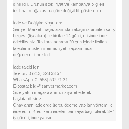
sınırlıdır. Ürünün stok, fiyat ve kampanya bilgileri
teslimat mağazasına göre değişiklik gösterebilir.
İade ve Değişim Koşulları:
Sarıyer Market mağazalarından aldığınız ürünleri satış
belgesi (fiş/fatura) ile birlikte 14 gün içerisinde iade
edebilirsiniz. Teslimat sonrası 30 gün içinde iletilen
talepler müşteri memnuniyeti kapsamında
değerlendirilmektedir.
İade talebi için:
Telefon: 0 (212) 223 33 57
WhatsApp: 0 (553) 507 21 21
E-posta: bilgi@sariyermarket.com
Size yakın mağazalarımızı ziyaret ederek
başlatabilirsiniz.
Onaylanan iadelerde ücret, ödeme yapılan yöntem ile
iade edilir. Kredi kartı iadeleri bankaya bağlı olarak 3–7
iş günü içinde yansır.