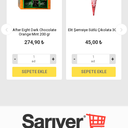
After Eight Dark Chocolate
Elit Şemsiye Sütlü Çikolata 30gr
Orange Mint 200 gr
274,90 ₺
45,00 ₺
-
+
-
+
ad
ad