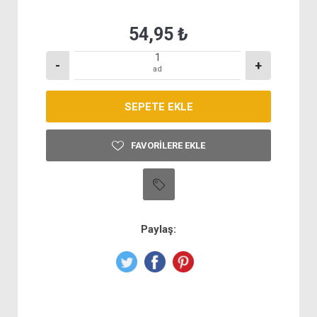
54,95 ₺
-
+
ad
FAVORILERE EKLE
Paylaş: