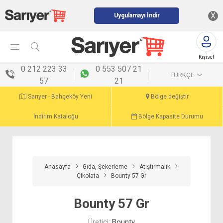
X
Uygulamayı İndir
Kişisel
menü
0 212 223 33
0 553 507 21
TÜRKÇE
57
21
Sarıyer - Bahçeköy Yeni
Bölge değiştir
İndirim Kataloğu
Bölge Kapasite Durumu
Anasayfa
Gıda, Şekerleme
Atıştırmalık
Çikolata
Bounty 57 Gr
Bounty 57 Gr
Üretici:
Bounty