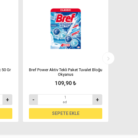
 50 Gr
Bref Power Aktiv Tekli Paket Tuvalet Bloğu
Bref Power 
Okyanus
109,90 ₺
+
-
+
-
ad