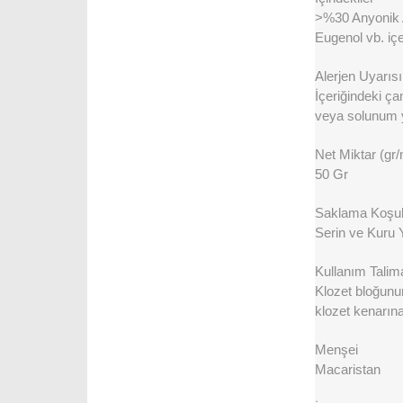
>%30 Anyonik A
Eugenol vb. içer
Alerjen Uyarısı
İçeriğindeki ç
veya solunum yo
Net Miktar (gr/
50 Gr
Saklama Koşull
Serin ve Kuru 
Kullanım Talima
Klozet bloğunu
klozet kenarına
Menşei
Macaristan