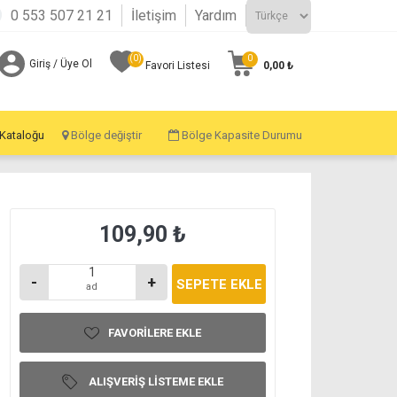
0 553 507 21 21
İletişim
Yardım
(0)
0
Giriş / Üye Ol
0,00 ₺
Favori Listesi
 Kataloğu
Bölge değiştir
Bölge Kapasite Durumu
109,90 ₺
-
+
ad
FAVORILERE EKLE
ALIŞVERIŞ LISTEME EKLE