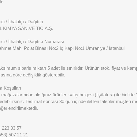
No
ci / İthalatçı / Dağıtıcı
 KİMYA SAN.VE TİC.A.Ş.
ici / İthalatçı / Dağıtıcı Numarası
ehmet Mah. Polat Binası No:2 İç Kapı No:1 Ümraniye / İstanbul
imum sipariş miktarı 5 adet ile sınırlıdır. Ürünün stok, fiyat ve kamp
sına göre değişiklik gösterebilir.
m Koşulları
mağazalarından aldığınız ürünleri satış belgesi (fiş/fatura) ile birlikte
 edebilirsiniz. Teslimat sonrası 30 gün içinde iletilen talepler müşteri 
erlendirilmektedir.
) 223 33 57
553) 507 21 21