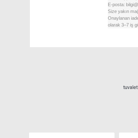
E-posta: bilgi
Size yakın mağa
Onaylanan iadel
olarak 3–7 iş g
tuvalet