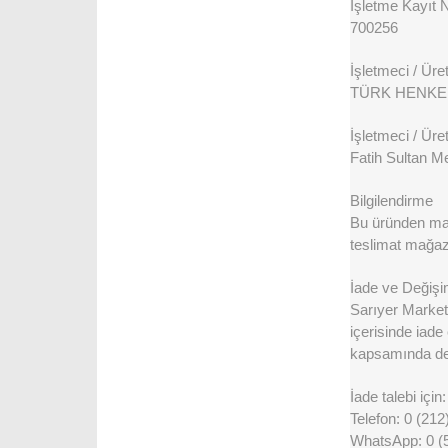
İşletme Kayıt 
700256
İşletmeci / Üreti
TÜRK HENKEL
İşletmeci / Üret
Fatih Sultan M
Bilgilendirme
Bu üründen maks
teslimat mağaza
İade ve Değişi
Sarıyer Market 
içerisinde iade
kapsamında değ
İade talebi için:
Telefon: 0 (212
WhatsApp: 0 (