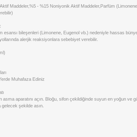
ktif Maddeler,%5 - %15 Noniyonik Aktif Maddeler,Parfüm (Limonene
ebilir)
:
am esansı bileşenleri (Limonene, Eugenol vb.) nedeniyle hassas bünyel
llarında alerjik reaksiyonlara sebebiyet verebilir.
ml)
arı
Yerde Muhafaza Ediniz
tı
n asma aparatını açın. Bloğu, sifon çekildiğinde suyun en yoğun ve gü
 gelecek şekilde asın.