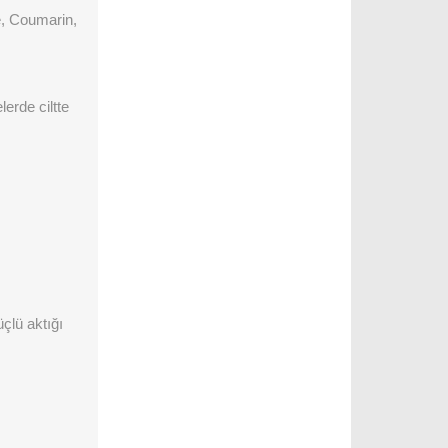
, Coumarin,
erde ciltte
çlü aktığı