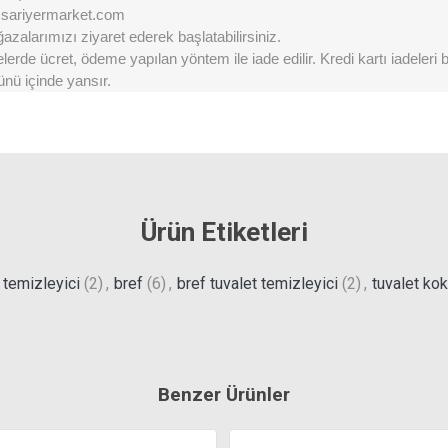
@sariyermarket.com
zalarımızı ziyaret ederek başlatabilirsiniz.
erde ücret, ödeme yapılan yöntem ile iade edilir. Kredi kartı iadeleri
ünü içinde yansır.
Ürün Etiketleri
 temizleyici
(2)
,
bref
(6)
,
bref tuvalet temizleyici
(2)
,
tuvalet ko
Benzer Ürünler