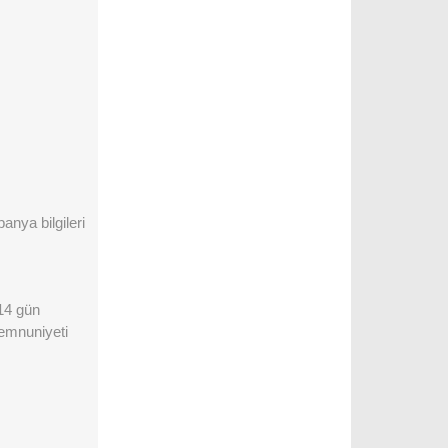
anya bilgileri
 14 gün
memnuniyeti