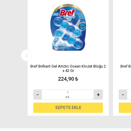
ı 2 x 50 Gr
Bref Brilliant Gel Artctic Ocean Klozet Bloğu 2
Bref B
x 42 Gr
224,90 ₺
+
-
+
-
ad