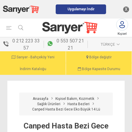
X
Uygulamayı İndir
Kişisel
menü
0 212 223 33
0 553 507 21
TÜRKÇE
57
21
Sarıyer - Bahçeköy Yeni
Bölge değiştir
İndirim Kataloğu
Bölge Kapasite Durumu
Anasayfa
Kişisel Bakım, Kozmetik
Sağlık Ürünleri
Hasta Bezleri
Canped Hasta Bezi Gece Eko Büyük 14 Lü
Canped Hasta Bezi Gece