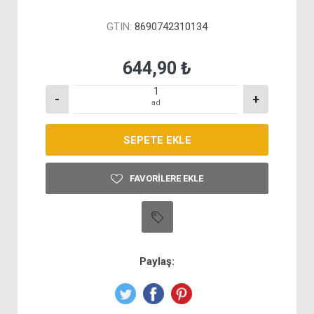
GTIN:
8690742310134
644,90 ₺
-
+
ad
FAVORILERE EKLE
Paylaş: