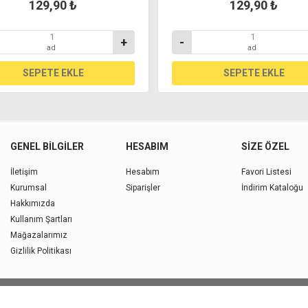
129,90 ₺
129,90 ₺
+
-
ad
ad
GENEL BILGILER
HESABIM
SIZE ÖZEL
İletişim
Hesabım
Favori Listesi
Kurumsal
Siparişler
İndirim Kataloğu
Hakkımızda
Kullanım Şartları
Mağazalarımız
Gizlilik Politikası
Copyright © 2026