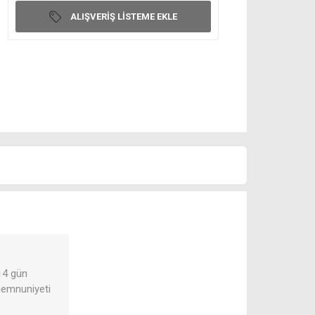
ALIŞVERIŞ LISTEME EKLE
 14 gün
 memnuniyeti