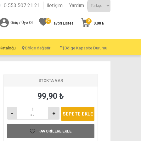
0 553 507 21 21
İletişim
Yardım
(0)
0
Giriş / Üye Ol
0,00 ₺
Favori Listesi
 Kataloğu
Bölge değiştir
Bölge Kapasite Durumu
STOKTA VAR
99,90 ₺
-
+
ad
FAVORILERE EKLE