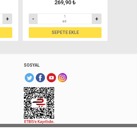
269,90 ₺
+
-
+
-
ad
SOSYAL
 Sarıyer Market. Tüm hakları saklıdır.