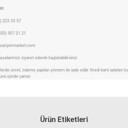
in:
2) 223 33 57
53) 507 21 21
@sariyermarket.com
zalarımızı ziyaret ederek başlatabilirsiniz.
erde ücret, ödeme yapılan yöntem ile iade edilir. Kredi kartı iadeleri b
ünü içinde yansır.
Ürün Etiketleri