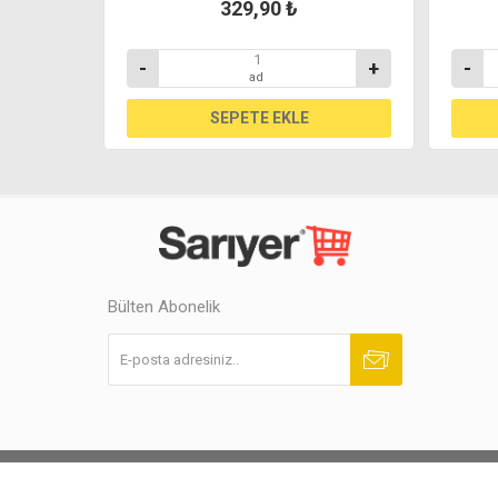
329,90 ₺
+
-
+
-
ad
Bülten Abonelik
Abone ol
Abonelikten çık
Powered by