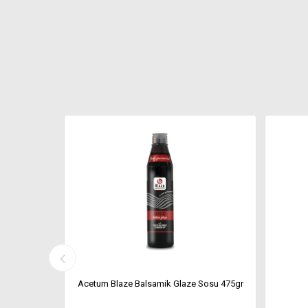
400 G
Acetum Blaze Balsamik Glaze Sosu 475gr