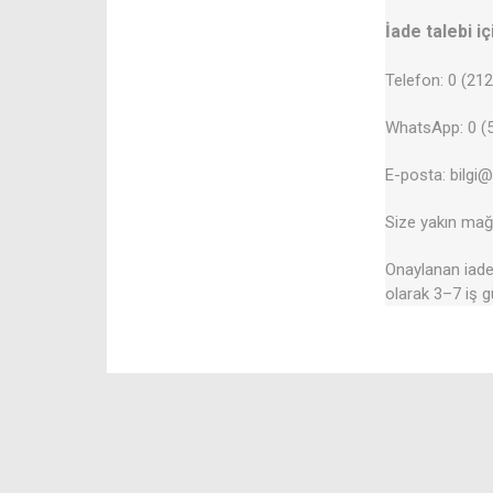
İade talebi iç
Telefon: 0 (21
WhatsApp: 0 (5
E-posta: bilgi
Size yakın mağa
Onaylanan iadel
olarak 3–7 iş g