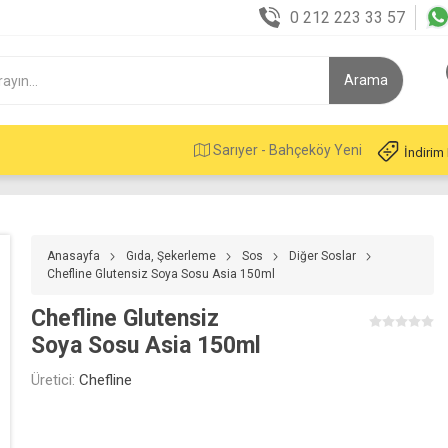
0 212 223 33 57
Sarıyer - Bahçeköy Yeni
İndirim
Anasayfa
Gıda, Şekerleme
Sos
Diğer Soslar
Chefline Glutensiz Soya Sosu Asia 150ml
Chefline Glutensiz
Soya Sosu Asia 150ml
Üretici:
Chefline