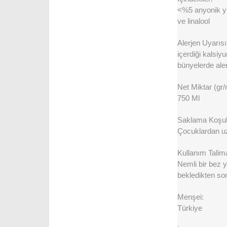
<%5 anyonik yü
ve linalool
Alerjen Uyarısı
içerdiği kalsiy
bünyelerde aler
Net Miktar (gr/
750 Ml
Saklama Koşull
Çocuklardan uz
Kullanım Talima
Nemli bir bez 
bekledikten son
Menşei:
Türkiye