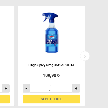
t
Bingo Sprey Kireç Çözücü 900 Ml
Bingo
109,90 ₺
+
-
+
-
ad