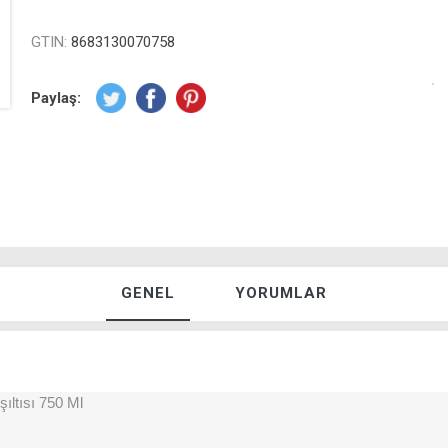
GTIN:
8683130070758
Paylaş:
GENEL
YORUMLAR
şıltısı 750 Ml