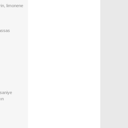
in, limonene
hassas
 saniye
ın