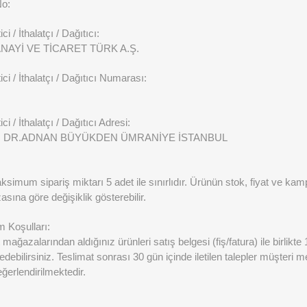
No:
ci / İthalatçı / Dağıtıcı:
NAYİ VE TİCARET TÜRK A.Ş.
ici / İthalatçı / Dağıtıcı Numarası:
ci / İthalatçı / Dağıtıcı Adresi:
H. DR.ADNAN BÜYÜKDEN ÜMRANİYE İSTANBUL
imum sipariş miktarı 5 adet ile sınırlıdır. Ürünün stok, fiyat ve kamp
sına göre değişiklik gösterebilir.
m Koşulları:
mağazalarından aldığınız ürünleri satış belgesi (fiş/fatura) ile birlikte
 edebilirsiniz. Teslimat sonrası 30 gün içinde iletilen talepler müşteri 
erlendirilmektedir.