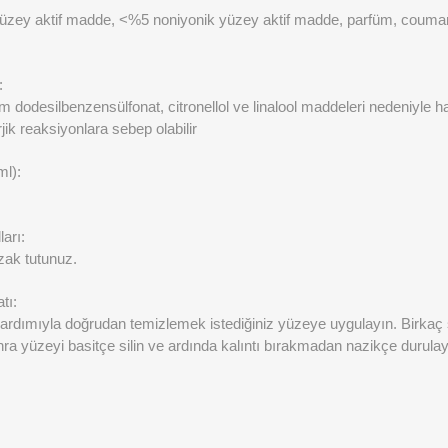
zey aktif madde, <%5 noniyonik yüzey aktif madde, parfüm, coumar
:
um dodesilbenzensülfonat, citronellol ve linalool maddeleri nedeniyle 
jik reaksiyonlara sebep olabilir
ml):
arı:
ak tutunuz.
tı:
yardımıyla doğrudan temizlemek istediğiniz yüzeye uygulayın. Birkaç
ra yüzeyi basitçe silin ve ardında kalıntı bırakmadan nazikçe durulay