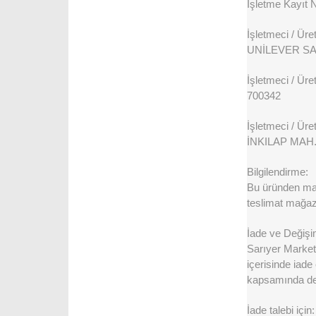
İşletme Kayıt 
İşletmeci / Üreti
UNİLEVER SA
İşletmeci / Üret
700342
İşletmeci / Üreti
İNKILAP MA
Bilgilendirme:
Bu üründen maks
teslimat mağaza
İade ve Değişi
Sarıyer Market 
içerisinde iade
kapsamında değ
İade talebi için: