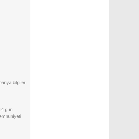
anya bilgileri
 14 gün
memnuniyeti