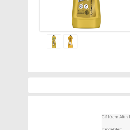
Cif Krem Altın I
İçindekiler: