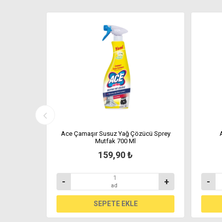
nboost Tüm
Ace Çamaşır Susuz Yağ Çözücü Sprey
maşır Sulu
Mutfak 700 Ml
L
159,90 ₺
+
-
+
-
ad