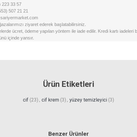
) 223 33 57
553) 507 21 21
@sariyermarket.com
zalarımızı ziyaret ederek başlatabilirsiniz.
erde ücret, ödeme yapılan yöntem ile iade edilir. Kredi kartı iadeleri
ünü içinde yansır.
Ürün Etiketleri
cif
(23)
,
cif krem
(3)
,
yüzey temizleyici
(3)
Benzer Ürünler