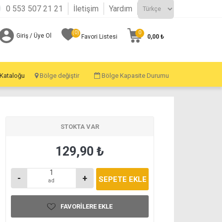
0 553 507 21 21
İletişim
Yardım
(0)
0
Giriş / Üye Ol
0,00 ₺
Favori Listesi
 Kataloğu
Bölge değiştir
Bölge Kapasite Durumu
STOKTA VAR
129,90 ₺
-
+
ad
FAVORILERE EKLE