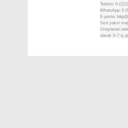
Telefon: 0 (212
WhatsApp: 0 (
E-posta: bilgi
Size yakın mağa
Onaylanan iadel
olarak 3–7 iş g