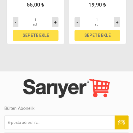
55,00 ₺
19,90 ₺
-
+
-
+
ad
ad
Bülten Abonelik
Abone ol
Abonelikten çık