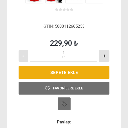
GTIN:
5000112665253
229,90 ₺
-
+
ad
FAVORILERE EKLE
Paylaş: