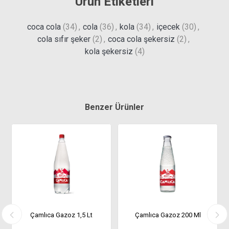
Ürün Etiketleri
coca cola
(34)
,
cola
(36)
,
kola
(34)
,
içecek
(30)
,
cola sıfır şeker
(2)
,
coca cola şekersiz
(2)
,
kola şekersiz
(4)
Benzer Ürünler
Çamlıca Gazoz 1,5 Lt
Çamlıca Gazoz 200 Ml