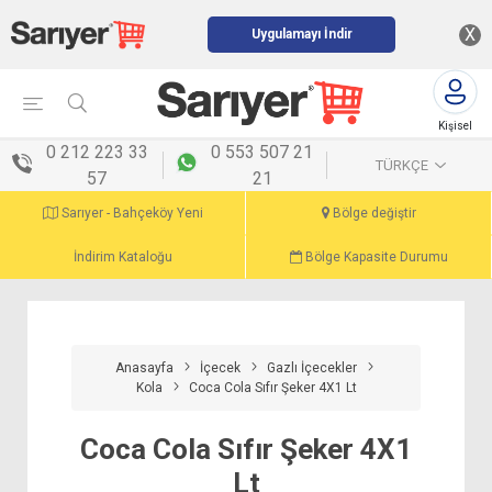
X
Uygulamayı İndir
Kişisel
menü
0 212 223 33
0 553 507 21
TÜRKÇE
57
21
Sarıyer - Bahçeköy Yeni
Bölge değiştir
İndirim Kataloğu
Bölge Kapasite Durumu
Anasayfa
İçecek
Gazlı İçecekler
Kola
Coca Cola Sıfır Şeker 4X1 Lt
Coca Cola Sıfır Şeker 4X1
Lt