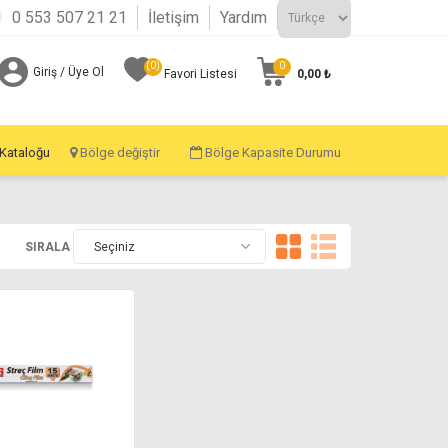
0 553 507 21 21
İletişim
Yardım
(0)
0
Giriş / Üye Ol
0,00 ₺
Favori Listesi
 Kataloğu
Bölge değiştir
Bölge Kapasite Durumu
SIRALA