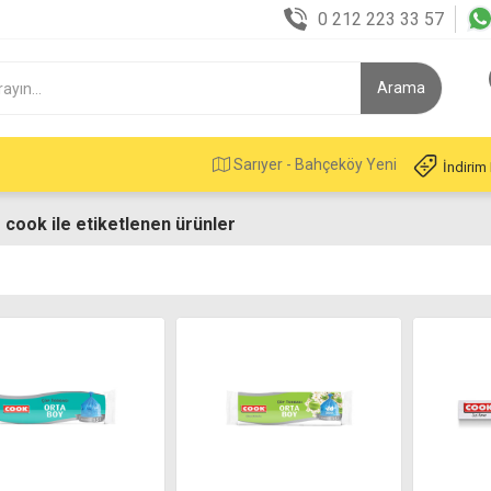
0 212 223 33 57
Sarıyer - Bahçeköy Yeni
İndirim
 cook ile etiketlenen ürünler