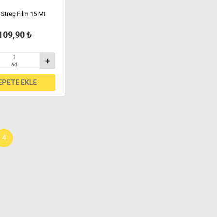
Streç Film 15 Mt
109,90 ₺
+
ad
4