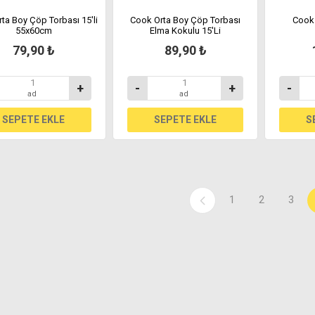
ta Boy Çöp Torbası 15'li
Cook Orta Boy Çöp Torbası
Cook 
55x60cm
Elma Kokulu 15'Li
79,90 ₺
89,90 ₺
+
-
+
-
ad
ad
1
2
3