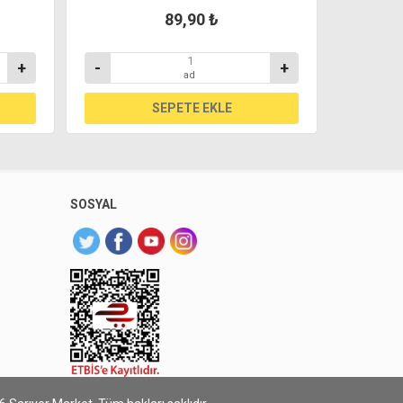
89,90 ₺
+
-
+
-
ad
SOSYAL