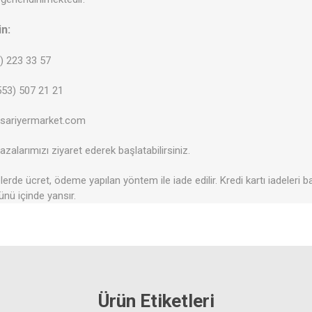
in:
2) 223 33 57
53) 507 21 21
@sariyermarket.com
zalarımızı ziyaret ederek başlatabilirsiniz.
erde ücret, ödeme yapılan yöntem ile iade edilir. Kredi kartı iadeleri b
ünü içinde yansır.
Ürün Etiketleri