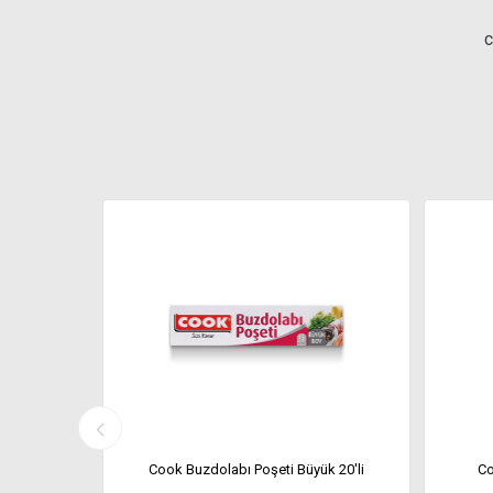
c
Poşeti Büyük
Cook Buzdolabı Poşeti Büyük 20'li
Co