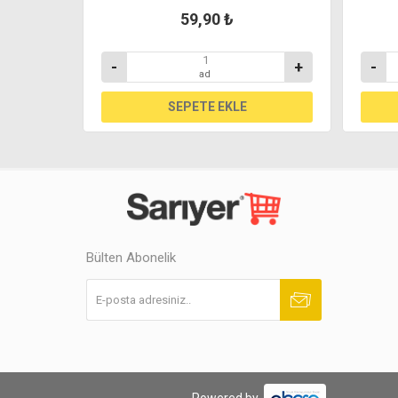
59,90 ₺
+
-
+
-
ad
Bülten Abonelik
Abone ol
Abonelikten çık