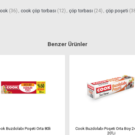
ook
(36)
,
cook çöp torbası
(12)
,
çöp torbası
(24)
,
çöp poşeti
(3
Benzer Ürünler
ok Buzdolabı Poşeti Orta 80li
Cook Buzdolabı Poşeti Orta Boy 
20'Li