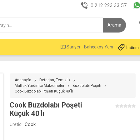
0 212 223 33 57
Sarıyer - Bahçeköy Yeni
İndirim
Anasayfa
Deterjan, Temizlik
Mutfak Yardımcı Malzemeler
Buzdolabı Poşeti
Cook Buzdolabı Poşeti Küçük 40'lı
Cook Buzdolabı Poşeti
Küçük 40'lı
Üretici:
Cook