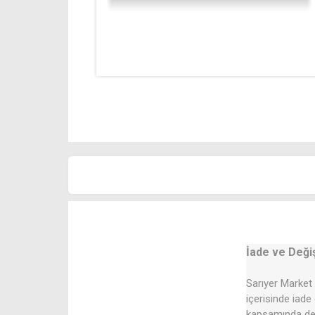
İade ve Deği
Sarıyer Market 
içerisinde iade
kapsamında değ