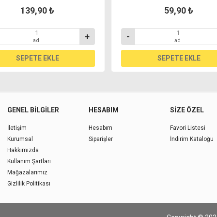
139,90 ₺
59,90 ₺
+
-
ad
ad
GENEL BILGILER
HESABIM
SIZE ÖZEL
İletişim
Hesabım
Favori Listesi
Kurumsal
Siparişler
İndirim Kataloğu
Hakkımızda
Kullanım Şartları
Mağazalarımız
Gizlilik Politikası