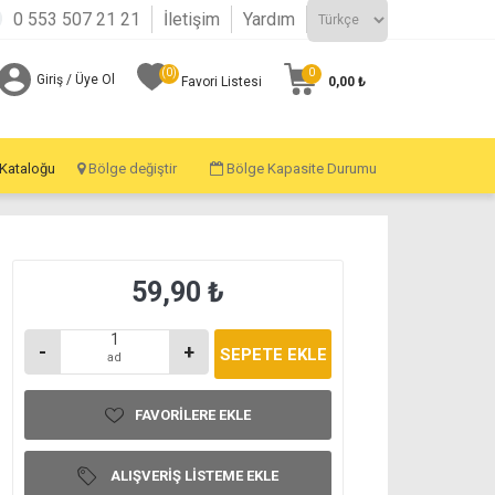
0 553 507 21 21
İletişim
Yardım
(0)
0
Giriş / Üye Ol
0,00 ₺
Favori Listesi
 Kataloğu
Bölge değiştir
Bölge Kapasite Durumu
59,90 ₺
-
+
ad
FAVORILERE EKLE
ALIŞVERIŞ LISTEME EKLE