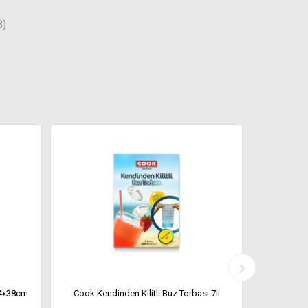
8)
24x38cm
Cook Kendinden Kilitli Buz Torbası 7li
Koroplast 3