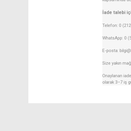
İade talebi iç
Telefon: 0 (21
WhatsApp: 0 (5
E-posta: bilgi
Size yakın mağa
Onaylanan iadel
olarak 3–7 iş g