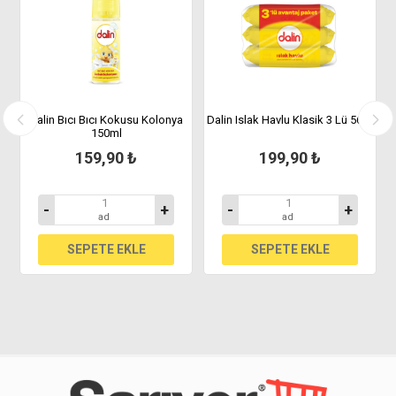
0
Dalin Bıcı Bıcı Kokusu Kolonya
Dalin Islak Havlu Klasik 3 Lü 56'Li
150ml
159,90 ₺
199,90 ₺
-
+
-
+
ad
ad