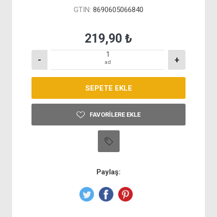
GTIN:
8690605066840
219,90 ₺
-
+
ad
FAVORILERE EKLE
Paylaş: