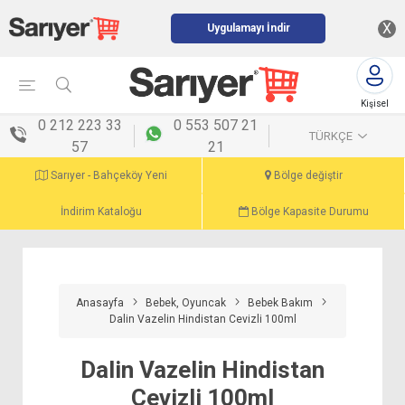
X
Uygulamayı İndir
Kişisel
menü
0 212 223 33
0 553 507 21
TÜRKÇE
57
21
Sarıyer - Bahçeköy Yeni
Bölge değiştir
İndirim Kataloğu
Bölge Kapasite Durumu
Anasayfa
Bebek, Oyuncak
Bebek Bakım
Dalin Vazelin Hindistan Cevizli 100ml
Dalin Vazelin Hindistan
Cevizli 100ml