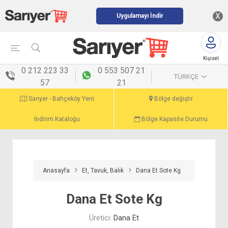
X
Uygulamayı İndir
Kişisel
menü
0 212 223 33
0 553 507 21
TÜRKÇE
57
21
Sarıyer - Bahçeköy Yeni
Bölge değiştir
İndirim Kataloğu
Bölge Kapasite Durumu
Anasayfa
Et, Tavuk, Balık
Dana Et Sote Kg
Dana Et Sote Kg
Üretici:
Dana Et