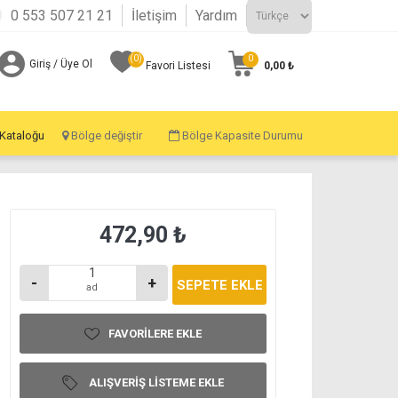
0 553 507 21 21
İletişim
Yardım
(0)
0
Giriş / Üye Ol
0,00 ₺
Favori Listesi
 Kataloğu
Bölge değiştir
Bölge Kapasite Durumu
472,90 ₺
-
+
ad
FAVORILERE EKLE
ALIŞVERIŞ LISTEME EKLE