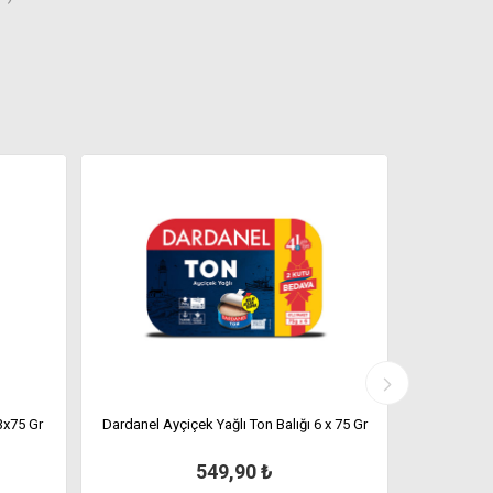
3x75 Gr
Dardanel Ayçiçek Yağlı Ton Balığı 6 x 75 Gr
Dardan
549,90 ₺
%
40