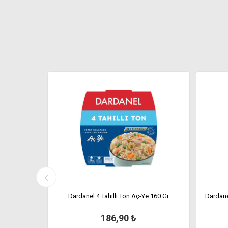
x75 Gr
Dardanel 4 Tahıllı Ton Aç-Ye 160 Gr
Dardane
186,90 ₺