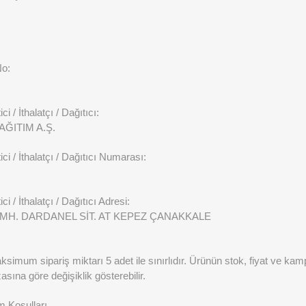
No:
ci / İthalatçı / Dağıtıcı:
ĞITIM A.Ş.
ici / İthalatçı / Dağıtıcı Numarası:
ci / İthalatçı / Dağıtıcı Adresi:
H. DARDANEL SİT. AT KEPEZ ÇANAKKALE
imum sipariş miktarı 5 adet ile sınırlıdır. Ürünün stok, fiyat ve kamp
sına göre değişiklik gösterebilir.
m Koşulları