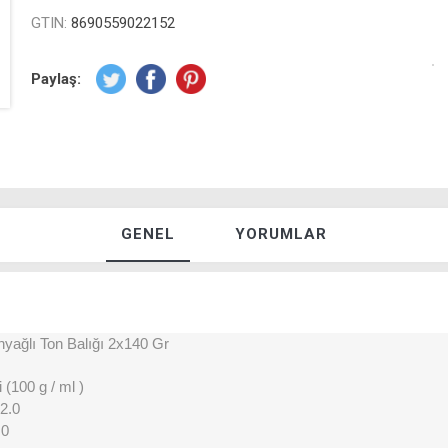
GTIN:
8690559022152
Paylaş:
GENEL
YORUMLAR
nyağlı Ton Balığı 2x140 Gr
 (100 g / ml )
12.0
.0