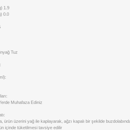
) 1.9
) 0.0
5
tinyağ Tuz
:
ml):
arı:
Yerde Muhafaza Ediniz
tı:
a, ürün üzerini yağ ile kaplayarak, ağzı kapalı bir şekilde buzdolabı
n içinde tüketilmesi tavsiye edilir