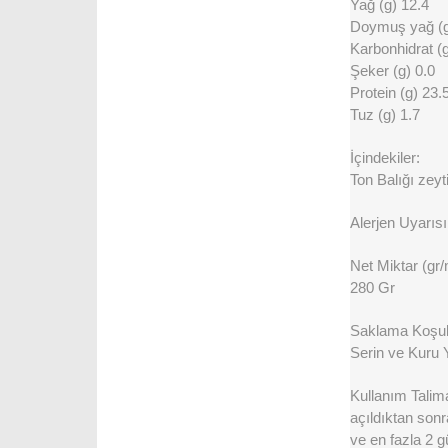
Yağ (g) 12.4
Doymuş yağ (g
Karbonhidrat (g
Şeker (g) 0.0
Protein (g) 23.
Tuz (g) 1.7
İçindekiler:
Ton Balığı zey
Alerjen Uyarısı
Net Miktar (gr/
280 Gr
Saklama Koşull
Serin ve Kuru 
Kullanım Talima
açıldıktan sonr
ve en fazla 2 gü