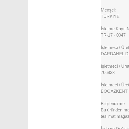
Menşei:
TÜRKİYE
İşletme Kayıt 
TR-17 - 0047
İşletmeci / Üreti
DARDANEL DA
İşletmeci / Üret
706938
İşletmeci / Üreti
BOĞAZKENT M
Bilgilendirme
Bu üründen maks
teslimat mağaza
İade ve Değişi