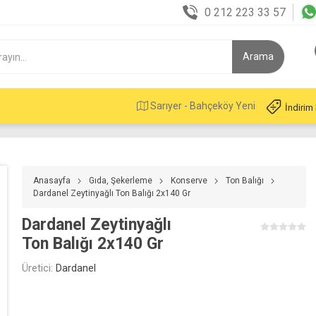
0 212 223 33 57
Sarıyer - Bahçeköy Yeni
İndirim
Anasayfa
Gıda, Şekerleme
Konserve
Ton Balığı
Dardanel Zeytinyağlı Ton Balığı 2x140 Gr
Dardanel Zeytinyağlı
Ton Balığı 2x140 Gr
Üretici:
Dardanel