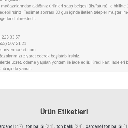
mağazalarından aldığınız ürünleri satış belgesi (fiş/fatura) ile birlikte
 edebilirsiniz. Teslimat sonrası 30 gün içinde iletilen talepler müşteri 
erlendirilmektedir.
) 223 33 57
553) 507 21 21
@sariyermarket.com
zalarımızı ziyaret ederek başlatabilirsiniz.
erde ücret, ödeme yapılan yöntem ile iade edilir. Kredi kartı iadeleri
ünü içinde yansır.
Ürün Etiketleri
ardanel
(47)
,
ton balığı
(24)
,
ton balık
(24)
,
dardanel ton balığı
(1