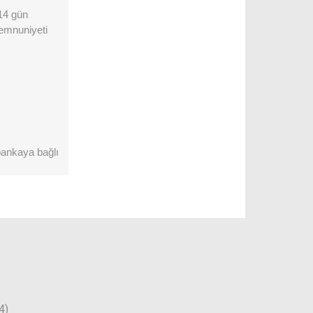
 14 gün
memnuniyeti
 bankaya bağlı
4)