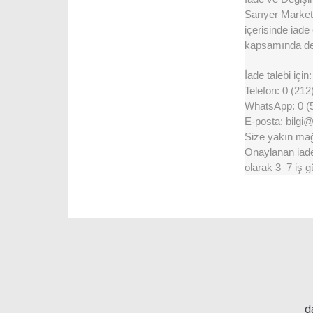
Sarıyer Market 
içerisinde iade
kapsamında değ
İade talebi için:
Telefon: 0 (212
WhatsApp: 0 (
E-posta: bilgi
Size yakın mağa
Onaylanan iadel
olarak 3–7 iş g
d