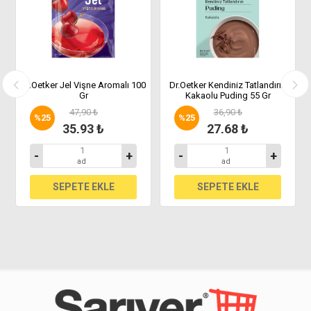
 4
Dr.Oetker Jel Vişne Aromalı 100
Dr.Oetker Kendiniz Tatlandırın
Gr
Kakaolu Puding 55 Gr
47,90 ₺
36,90 ₺
%
25
%
25
35,93 ₺
27,68 ₺
-
+
-
+
ad
ad