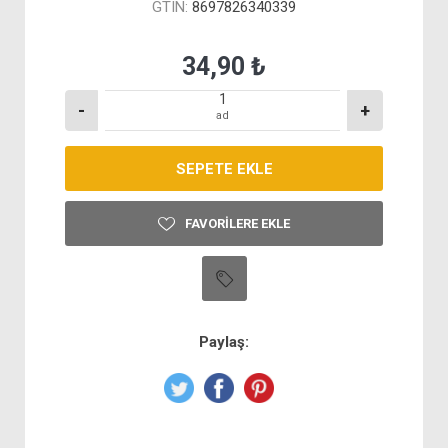
GTIN:
8697826340339
34,90 ₺
-
+
ad
FAVORILERE EKLE
Paylaş: