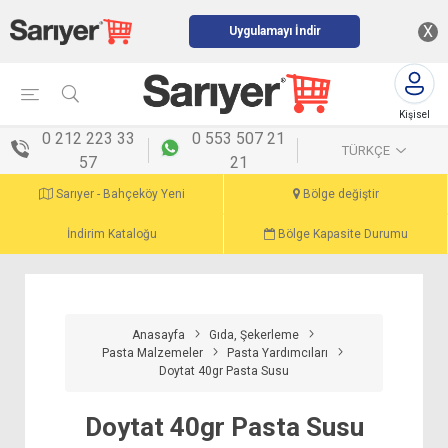
X
Uygulamayı İndir
Kişisel
menü
0 212 223 33
0 553 507 21
TÜRKÇE
57
21
Sarıyer - Bahçeköy Yeni
Bölge değiştir
İndirim Kataloğu
Bölge Kapasite Durumu
Anasayfa
Gıda, Şekerleme
Pasta Malzemeler
Pasta Yardımcıları
Doytat 40gr Pasta Susu
Doytat 40gr Pasta Susu