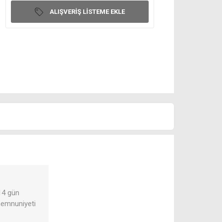
ALIŞVERIŞ LISTEME EKLE
 14 gün
 memnuniyeti