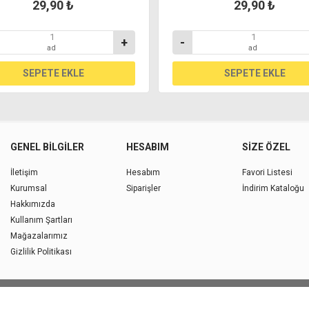
29,90 ₺
29,90 ₺
+
-
ad
ad
GENEL BILGILER
HESABIM
SIZE ÖZEL
İletişim
Hesabım
Favori Listesi
Kurumsal
Siparişler
İndirim Kataloğu
Hakkımızda
Kullanım Şartları
Mağazalarımız
Gizlilik Politikası
Copyright © 2026