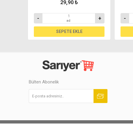
29,90 ₺
+
-
+
-
ad
Bülten Abonelik
Abone ol
Abonelikten çık
Powered by