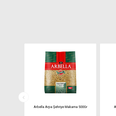
 500 Gr
Arbella Arpa Şehriye Makarna 500Gr
A