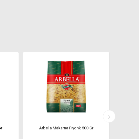
Gr
Arbella Makarna Fiyonk 500 Gr
Arbel