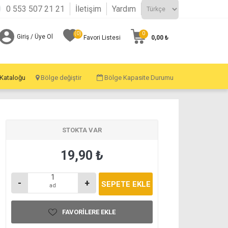
0 553 507 21 21
İletişim
Yardım
(0)
0
Giriş / Üye Ol
0,00 ₺
Favori Listesi
 Kataloğu
Bölge değiştir
Bölge Kapasite Durumu
STOKTA VAR
19,90 ₺
-
+
ad
FAVORILERE EKLE