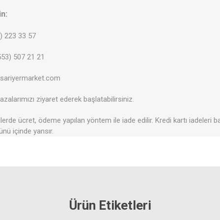
in:
2) 223 33 57
53) 507 21 21
@sariyermarket.com
zalarımızı ziyaret ederek başlatabilirsiniz.
erde ücret, ödeme yapılan yöntem ile iade edilir. Kredi kartı iadeleri b
ünü içinde yansır.
Ürün Etiketleri