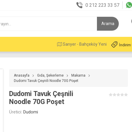
0 212 223 33 57
Sarıyer - Bahçeköy Yeni
İndirim
Anasayfa
Gıda, Şekerleme
Makarna
Dudomi Tavuk Çeşnili Noodle 70G Poşet
Dudomi Tavuk Çeşnili
Noodle 70G Poşet
Üretici:
Dudomi