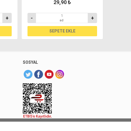
29,90 ₺
+
-
+
-
ad
SOSYAL
 Sarıyer Market. Tüm hakları saklıdır.