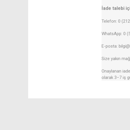
İade talebi iç
Telefon: 0 (21
WhatsApp: 0 (5
E-posta: bilgi
Size yakın mağa
Onaylanan iadel
olarak 3–7 iş g