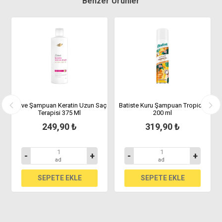
Benzer Ürünler
e
Dove Şampuan Keratin Uzun Saç
Batiste Kuru Şampuan Tropical
Terapisi 375 Ml
200 ml
249,90 ₺
319,90 ₺
-
+
-
+
ad
ad