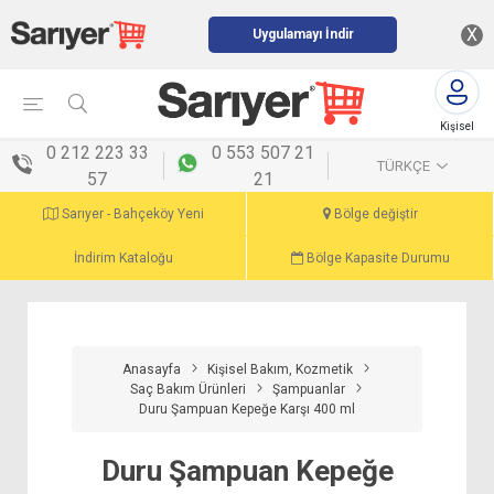
X
Uygulamayı İndir
Kişisel
menü
0 212 223 33
0 553 507 21
TÜRKÇE
57
21
Sarıyer - Bahçeköy Yeni
Bölge değiştir
İndirim Kataloğu
Bölge Kapasite Durumu
Anasayfa
Kişisel Bakım, Kozmetik
Saç Bakım Ürünleri
Şampuanlar
Duru Şampuan Kepeğe Karşı 400 ml
Duru Şampuan Kepeğe