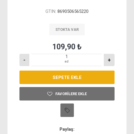
GTIN:
8690506565220
STOKTA VAR
109,90 ₺
-
+
ad
FAVORILERE EKLE
Paylaş: