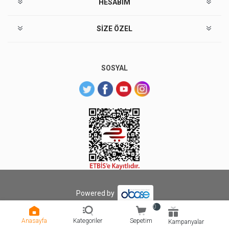
HESABIM
SIZE ÖZEL
SOSYAL
Powered by
Copyright © 2026 Sarıyer Market. Tüm hakları saklıdır.
0
Anasayfa
Kategoriler
Sepetim
Kampanyalar