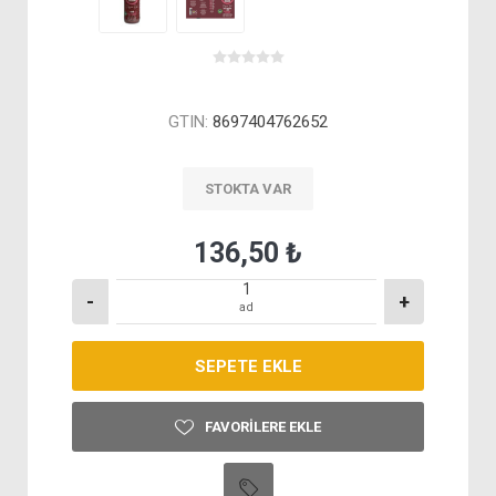
GTIN:
8697404762652
STOKTA VAR
136,50 ₺
-
+
ad
FAVORILERE EKLE