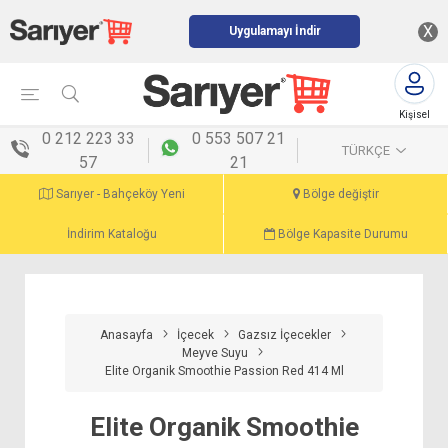
X
Uygulamayı İndir
Kişisel
menü
0 212 223 33
0 553 507 21
TÜRKÇE
57
21
Sarıyer - Bahçeköy Yeni
Bölge değiştir
İndirim Kataloğu
Bölge Kapasite Durumu
Anasayfa
İçecek
Gazsız İçecekler
Meyve Suyu
Elite Organik Smoothie Passion Red 414 Ml
Elite Organik Smoothie