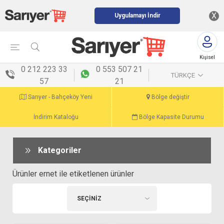
X
Uygulamayı İndir
Kişisel
menü
0 212 223 33
0 553 507 21
TÜRKÇE
57
21
Sarıyer - Bahçeköy Yeni
Bölge değiştir
İndirim Kataloğu
Bölge Kapasite Durumu
Kategoriler
Ürünler ernet ile etiketlenen ürünler