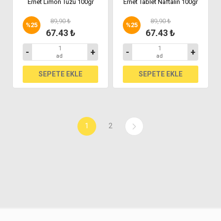
Ernet Limon Tuzu 100gr
Ernet Tablet Naftalin 100gr
89,90 ₺
89,90 ₺
%
25
%
25
67,43 ₺
67,43 ₺
-
+
-
+
ad
ad
1
2