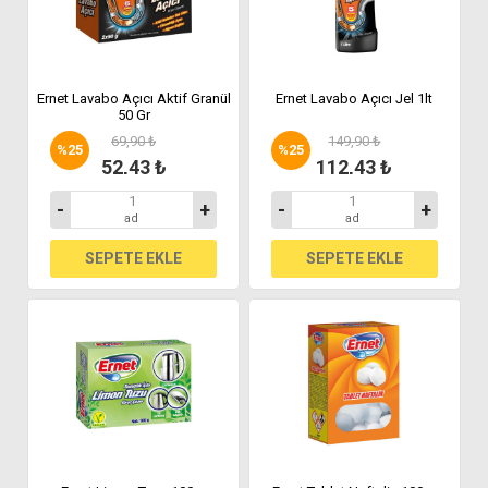
Ernet Lavabo Açıcı Aktif Granül
Ernet Lavabo Açıcı Jel 1lt
50 Gr
69,90 ₺
149,90 ₺
%
25
%
25
52,43 ₺
112,43 ₺
-
+
-
+
ad
ad