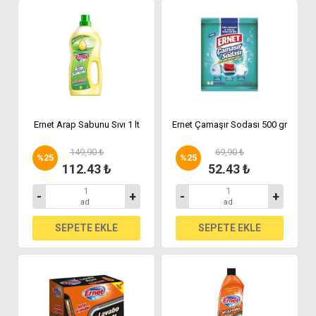
Ernet Arap Sabunu Sıvı 1 lt
Ernet Çamaşır Sodası 500 gr
149,90 ₺
69,90 ₺
%
25
%
25
112,43 ₺
52,43 ₺
-
+
-
+
ad
ad