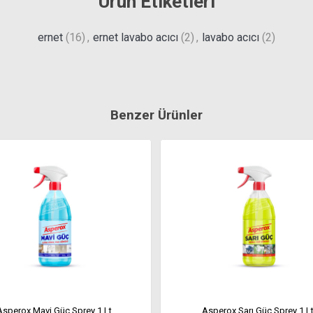
Ürün Etiketleri
ernet
(16)
,
ernet lavabo acıcı
(2)
,
lavabo acıcı
(2)
Benzer Ürünler
Asperox Mavi Güç Sprey 1 Lt
Asperox Sarı Güç Sprey 1 L