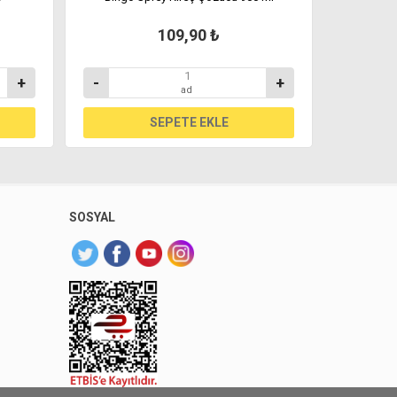
109,90 ₺
+
-
+
-
ad
SOSYAL