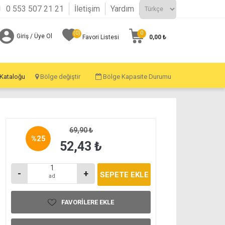
0 553 507 21 21
İletişim
Yardım
(0)
0
Giriş / Üye Ol
0,00 ₺
Favori Listesi
 Kataloğu
Bölge değiştir
Bölge Kapasite Durumu
69,90 ₺
%
25
52,43 ₺
-
+
ad
FAVORILERE EKLE