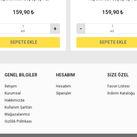
159,90 ₺
159,90 ₺
+
-
ad
ad
GENEL BILGILER
HESABIM
SIZE ÖZEL
İletişim
Hesabım
Favori Listesi
Kurumsal
Siparişler
İndirim Kataloğu
Hakkımızda
Kullanım Şartları
Mağazalarımız
Gizlilik Politikası