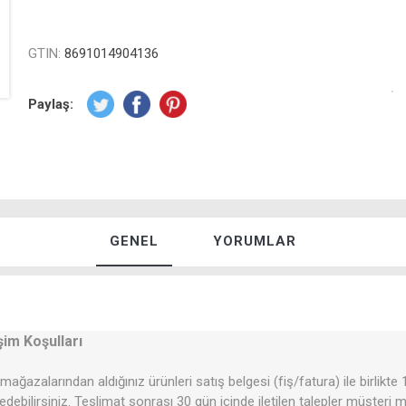
GTIN:
8691014904136
Paylaş:
GENEL
YORUMLAR
şim Koşulları
mağazalarından aldığınız ürünleri satış belgesi (fiş/fatura) ile birlikte
 edebilirsiniz. Teslimat sonrası 30 gün içinde iletilen talepler müşteri