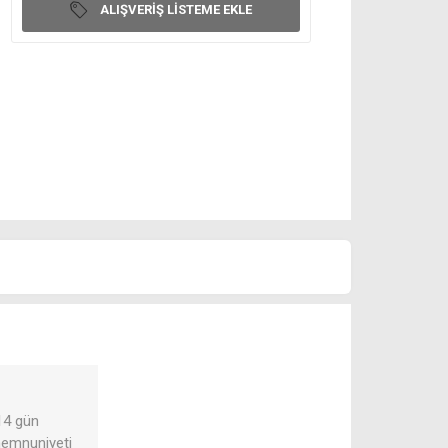
ALIŞVERIŞ LISTEME EKLE
 14 gün
 memnuniyeti