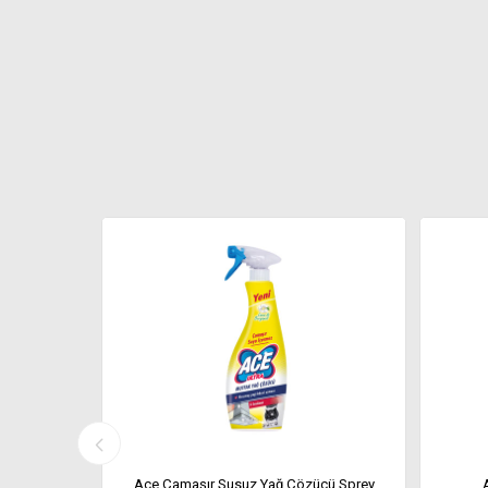
nboost Tüm
Ace Çamaşır Susuz Yağ Çözücü Sprey