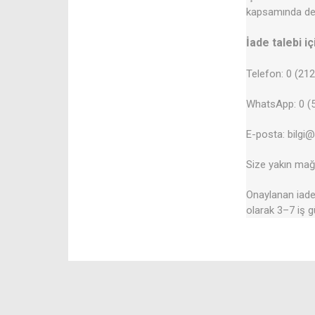
kapsamında değ
İade talebi iç
Telefon: 0 (21
WhatsApp: 0 (5
E-posta: bilgi
Size yakın mağa
Onaylanan iadel
olarak 3–7 iş g