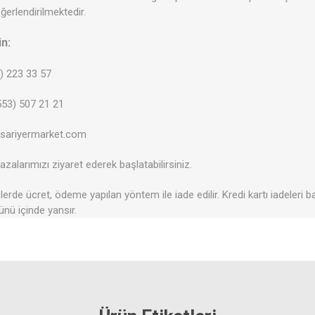
erlendirilmektedir.
in:
2) 223 33 57
53) 507 21 21
@sariyermarket.com
zalarımızı ziyaret ederek başlatabilirsiniz.
erde ücret, ödeme yapılan yöntem ile iade edilir. Kredi kartı iadeleri b
ünü içinde yansır.