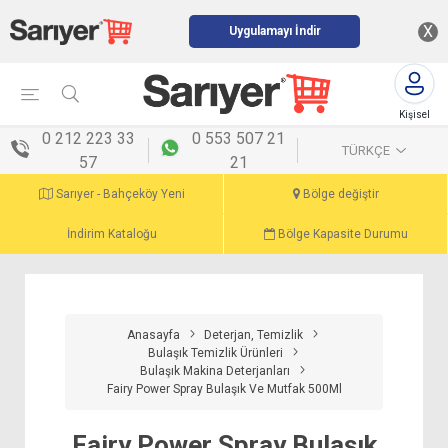
X
Uygulamayı İndir
Kişisel
menü
0 212 223 33
0 553 507 21
TÜRKÇE
57
21
Sarıyer - Bahçeköy Yeni
Bölge değiştir
İndirim Kataloğu
Bölge Kapasite Durumu
Anasayfa
Deterjan, Temizlik
Bulaşık Temizlik Ürünleri
Bulaşık Makina Deterjanları
Fairy Power Spray Bulaşık Ve Mutfak 500Ml
Fairy Power Spray Bulaşık