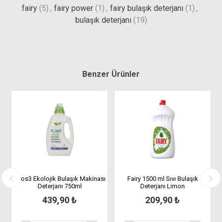
fairy
(5)
,
fairy power
(1)
,
fairy bulaşık deterjanı
(1)
,
bulaşık deterjanı
(19)
Benzer Ürünler
ı
Ecos3 Ekolojik Bulaşık Makinası
Fairy 1500 ml Sıvı Bulaşık
Deterjanı 750ml
Deterjanı Limon
439,90 ₺
209,90 ₺