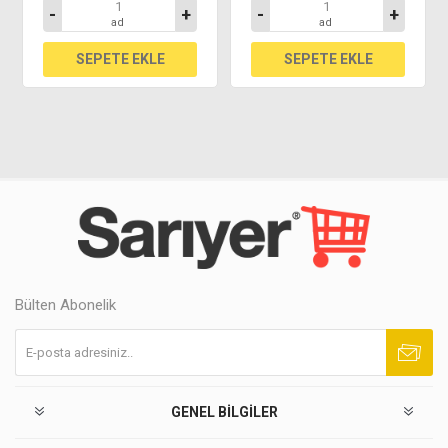
-
+
-
+
ad
ad
Bülten Abonelik
Abone ol
Abonelikten çık
GENEL BILGILER