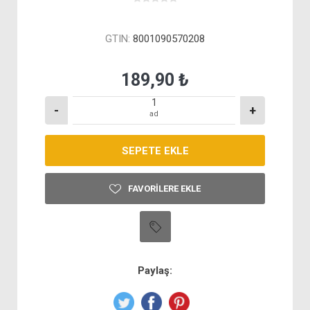
GTIN:
8001090570208
189,90 ₺
-
+
ad
FAVORILERE EKLE
Paylaş: