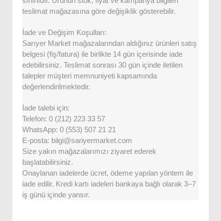
sınırlıdır. Ürünün stok, fiyat ve kampanya bilgileri
teslimat mağazasına göre değişiklik gösterebilir.
İade ve Değişim Koşulları:
Sarıyer Market mağazalarından aldığınız ürünleri satış
belgesi (fiş/fatura) ile birlikte 14 gün içerisinde iade
edebilirsiniz. Teslimat sonrası 30 gün içinde iletilen
talepler müşteri memnuniyeti kapsamında
değerlendirilmektedir.
İade talebi için:
Telefon: 0 (212) 223 33 57
WhatsApp: 0 (553) 507 21 21
E-posta: bilgi@sariyermarket.com
Size yakın mağazalarımızı ziyaret ederek
başlatabilirsiniz.
Onaylanan iadelerde ücret, ödeme yapılan yöntem ile
iade edilir. Kredi kartı iadeleri bankaya bağlı olarak 3–7
iş günü içinde yansır.