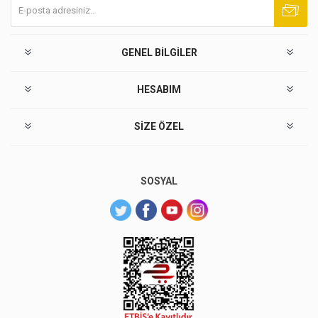
Abone ol
Abonelikten çık
GENEL BILGILER
HESABIM
SIZE ÖZEL
SOSYAL