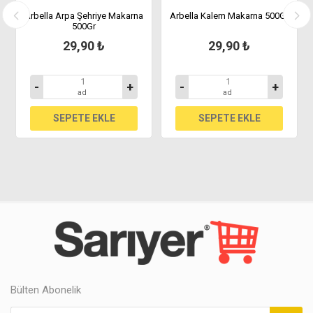
Gr
Arbella Arpa Şehriye Makarna
Arbella Kalem Makarna 500Gr
500Gr
29,90 ₺
29,90 ₺
-
+
-
+
ad
ad
Bülten Abonelik