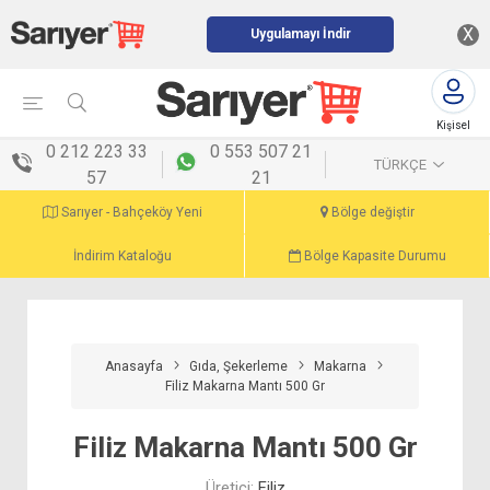
X
Uygulamayı İndir
Kişisel
menü
0 212 223 33
0 553 507 21
TÜRKÇE
57
21
Sarıyer - Bahçeköy Yeni
Bölge değiştir
İndirim Kataloğu
Bölge Kapasite Durumu
Anasayfa
Gıda, Şekerleme
Makarna
Filiz Makarna Mantı 500 Gr
Filiz Makarna Mantı 500 Gr
Üretici:
Filiz