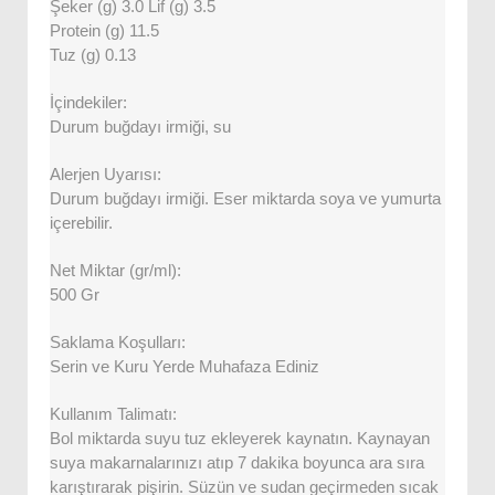
Şeker (g) 3.0 Lif (g) 3.5
Protein (g) 11.5
Tuz (g) 0.13
İçindekiler:
Durum buğdayı irmiği, su
Alerjen Uyarısı:
Durum buğdayı irmiği. Eser miktarda soya ve yumurta
içerebilir.
Net Miktar (gr/ml):
500 Gr
Saklama Koşulları:
Serin ve Kuru Yerde Muhafaza Ediniz
Kullanım Talimatı:
Bol miktarda suyu tuz ekleyerek kaynatın. Kaynayan
suya makarnalarınızı atıp 7 dakika boyunca ara sıra
karıştırarak pişirin. Süzün ve sudan geçirmeden sıcak