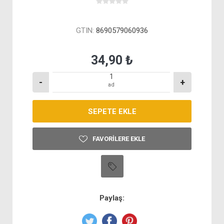
GTIN:
8690579060936
34,90 ₺
-
+
ad
FAVORILERE EKLE
Paylaş: