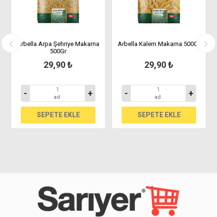
Gr
Arbella Arpa Şehriye Makarna
Arbella Kalem Makarna 500Gr
500Gr
29,90 ₺
29,90 ₺
-
+
-
+
ad
ad