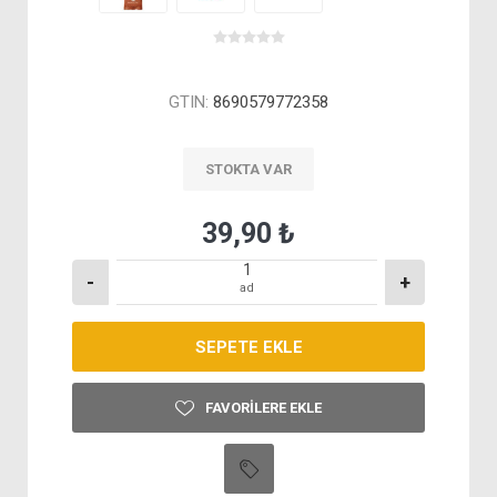
GTIN:
8690579772358
STOKTA VAR
39,90 ₺
-
+
ad
FAVORILERE EKLE