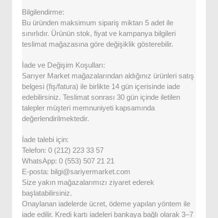
Bilgilendirme:
Bu üründen maksimum sipariş miktarı 5 adet ile
sınırlıdır. Ürünün stok, fiyat ve kampanya bilgileri
teslimat mağazasına göre değişiklik gösterebilir.
İade ve Değişim Koşulları:
Sarıyer Market mağazalarından aldığınız ürünleri satış
belgesi (fiş/fatura) ile birlikte 14 gün içerisinde iade
edebilirsiniz. Teslimat sonrası 30 gün içinde iletilen
talepler müşteri memnuniyeti kapsamında
değerlendirilmektedir.
İade talebi için:
Telefon: 0 (212) 223 33 57
WhatsApp: 0 (553) 507 21 21
E-posta: bilgi@sariyermarket.com
Size yakın mağazalarımızı ziyaret ederek
başlatabilirsiniz.
Onaylanan iadelerde ücret, ödeme yapılan yöntem ile
iade edilir. Kredi kartı iadeleri bankaya bağlı olarak 3–7