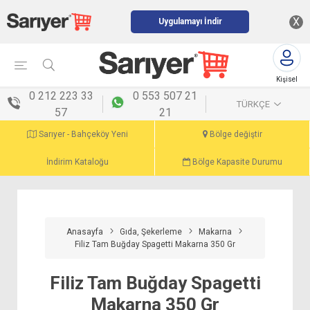
X
Uygulamayı İndir
Kişisel
menü
0 212 223 33
0 553 507 21
TÜRKÇE
57
21
Sarıyer - Bahçeköy Yeni
Bölge değiştir
İndirim Kataloğu
Bölge Kapasite Durumu
Anasayfa
Gıda, Şekerleme
Makarna
Filiz Tam Buğday Spagetti Makarna 350 Gr
Filiz Tam Buğday Spagetti
Makarna 350 Gr