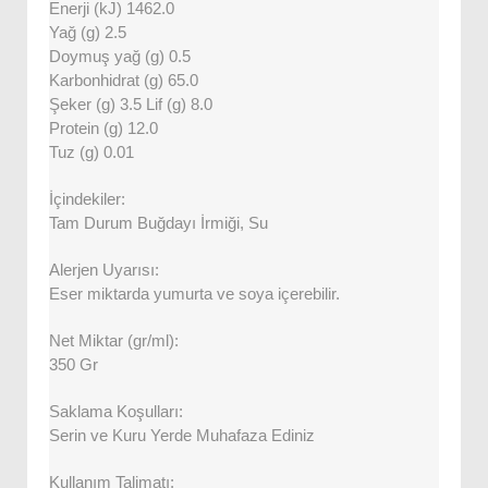
Enerji (kJ) 1462.0
Yağ (g) 2.5
Doymuş yağ (g) 0.5
Karbonhidrat (g) 65.0
Şeker (g) 3.5 Lif (g) 8.0
Protein (g) 12.0
Tuz (g) 0.01
İçindekiler:
Tam Durum Buğdayı İrmiği, Su
Alerjen Uyarısı:
Eser miktarda yumurta ve soya içerebilir.
Net Miktar (gr/ml):
350 Gr
Saklama Koşulları:
Serin ve Kuru Yerde Muhafaza Ediniz
Kullanım Talimatı: