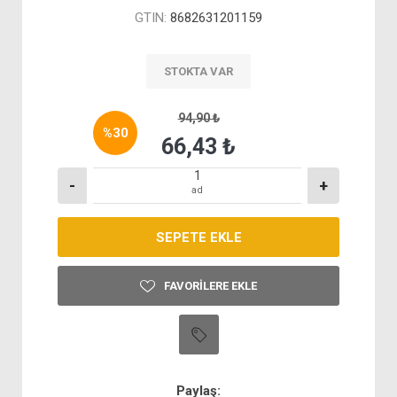
GTIN:
8682631201159
STOKTA VAR
94,90 ₺
%
30
66,43 ₺
-
+
ad
FAVORILERE EKLE
Paylaş: