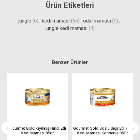
Ürün Etiketleri
jungle
(6)
,
kedi maması
(66)
,
ödül maması
(9)
,
jungle kedi maması
(4)
Benzer Ürünler
r
Gourmet Gold Kiyilmiş Hindi Etli
Gourmet Gold Soslu Sığır Etli Yaş
G
Kedi Mamasi 85gr
Kedi Maması Konserve 85Gr