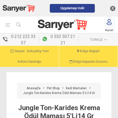
X
Uygulamayı İndir
Kişisel
menü
0 212 223 33
0 553 507 21
TÜRKÇE
57
21
Sarıyer - Bahçeköy Yeni
Bölge değiştir
İndirim Kataloğu
Bölge Kapasite Durumu
Anasayfa
Pet Shop
Kedi Mamaları
Jungle Ton-Karides Krema Ödül Maması 5'Li14 Gr
Jungle Ton-Karides Krema
Ödül Maması 5'Li14 Gr