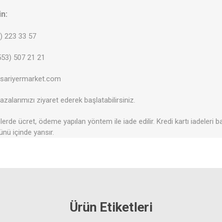
in:
2) 223 33 57
53) 507 21 21
@sariyermarket.com
zalarımızı ziyaret ederek başlatabilirsiniz.
erde ücret, ödeme yapılan yöntem ile iade edilir. Kredi kartı iadeleri b
ünü içinde yansır.
Ürün Etiketleri