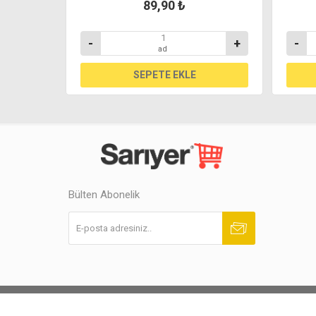
89,90 ₺
+
-
+
-
ad
Bülten Abonelik
Abone ol
Abonelikten çık
Powered by