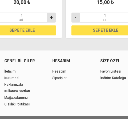
20,00 ₺
15,00 ₺
+
-
ad
ad
GENEL BILGILER
HESABIM
SIZE ÖZEL
İletişim
Hesabım
Favori Listesi
Kurumsal
Siparişler
İndirim Kataloğu
Hakkımızda
Kullanım Şartları
Mağazalarımız
Gizlilik Politikası
Copyright © 2026