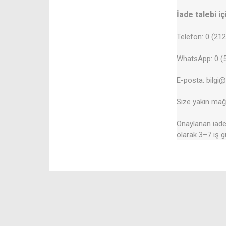
İade talebi iç
Telefon: 0 (21
WhatsApp: 0 (5
E-posta: bilgi
Size yakın mağa
Onaylanan iadel
olarak 3–7 iş g