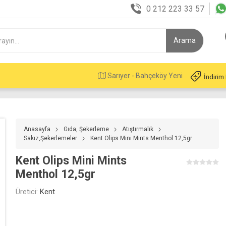
0 212 223 33 57
Sarıyer - Bahçeköy Yeni
İndirim
Anasayfa
Gıda, Şekerleme
Atıştırmalık
Sakız,Şekerlemeler
Kent Olips Mini Mints Menthol 12,5gr
Kent Olips Mini Mints
Menthol 12,5gr
Üretici:
Kent