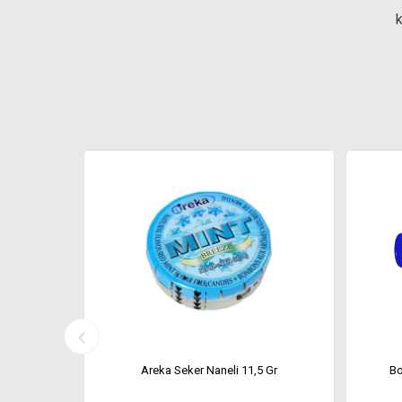
k
'li 35Gr
Areka Seker Naneli 11,5 Gr
Bo