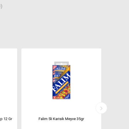
3)
p 12 Gr
Falim 5li Karisik Meyve 35gr
F