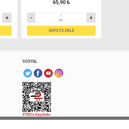
65,90 ₺
+
-
+
-
ad
SOSYAL
 Sarıyer Market. Tüm hakları saklıdır.