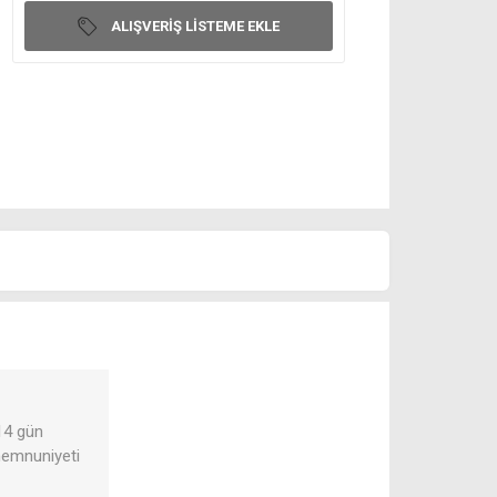
ALIŞVERIŞ LISTEME EKLE
 14 gün
 memnuniyeti