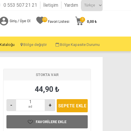
0 553 507 21 21
İletişim
Yardım
(0)
0
Giriş / Üye Ol
0,00 ₺
Favori Listesi
 Kataloğu
Bölge değiştir
Bölge Kapasite Durumu
STOKTA VAR
44,90 ₺
-
+
ad
FAVORILERE EKLE