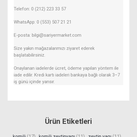
Telefon: 0 (212) 223 33 57
WhatsApp: 0 (553) 507 21 21
E-posta: bilgi@sariyermarket.com
Size yakın mağazalarımızı ziyaret ederek
başlatabilirsiniz.
Onaylanan iadelerde ücret, ödeme yapılan yöntem ile
iade edilir. Kredi kartı iadeleri bankaya bağlı olarak 3–7
iş günü içinde yansır.
Ürün Etiketleri
komili
(17)
,
komili zeytinyagı
(11)
,
zeytin yagı
(11)
,