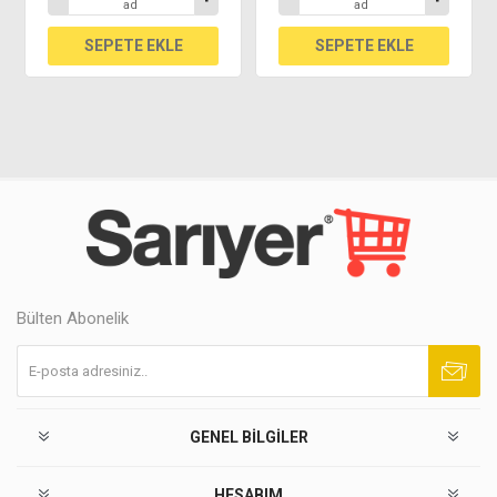
ad
ad
Bülten Abonelik
Abone ol
Abonelikten çık
GENEL BILGILER
HESABIM