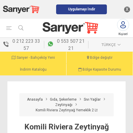
X
Uygulamayı İndir
Kişisel
menü
0 212 223 33
0 553 507 21
TÜRKÇE
57
21
Sarıyer - Bahçeköy Yeni
Bölge değiştir
İndirim Kataloğu
Bölge Kapasite Durumu
Anasayfa
Gıda, Şekerleme
Sıvı Yağlar
Zeytinyağı
Komili Riviera Zeytinyağ Yemeklik 2 Lt
Komili Riviera Zeytinyağ