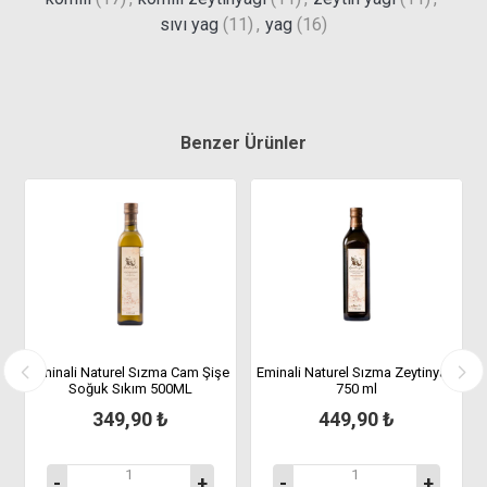
sıvı yag
(11)
,
yag
(16)
Benzer Ürünler
Eminali Naturel Sızma Cam Şişe
Eminali Naturel Sızma Zeytinyağı
K
Soğuk Sıkım 500ML
750 ml
349,90 ₺
449,90 ₺
-
+
-
+