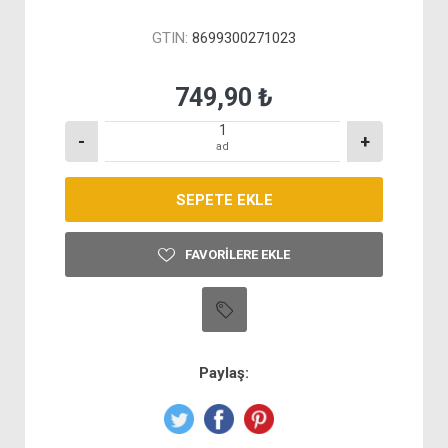
GTIN:
8699300271023
749,90 ₺
-
+
ad
FAVORILERE EKLE
Paylaş: