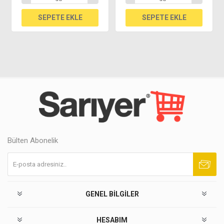
Bülten Abonelik
Abone ol
Abonelikten çık
GENEL BILGILER
HESABIM