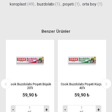
koroplast
(49)
,
buzdolabı
(1)
,
poşeti
(1)
,
orta boy
(1)
Benzer Ürünler
Cook Buzdolabı Poşeti Büyük
Cook Buzdolabı Poşeti Küçük
20'li
40'lı
59,90 ₺
59,90 ₺
-
+
-
+
ad
ad