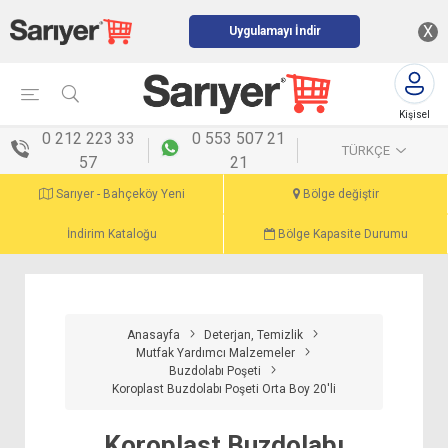
X
Uygulamayı İndir
Kişisel
menü
0 212 223 33
0 553 507 21
TÜRKÇE
57
21
Sarıyer - Bahçeköy Yeni
Bölge değiştir
İndirim Kataloğu
Bölge Kapasite Durumu
Anasayfa
Deterjan, Temizlik
Mutfak Yardımcı Malzemeler
Buzdolabı Poşeti
Koroplast Buzdolabı Poşeti Orta Boy 20'li
Koroplast Buzdolabı