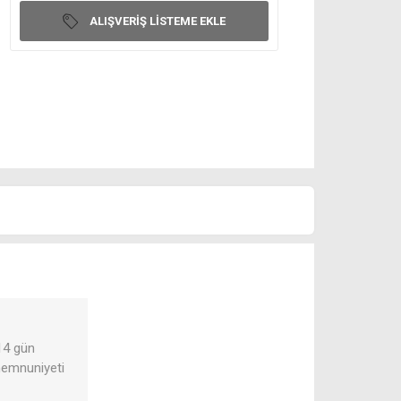
ALIŞVERIŞ LISTEME EKLE
 14 gün
 memnuniyeti