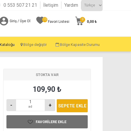
0 553 507 21 21
İletişim
Yardım
(0)
0
Giriş / Üye Ol
0,00 ₺
Favori Listesi
 Kataloğu
Bölge değiştir
Bölge Kapasite Durumu
STOKTA VAR
109,90 ₺
-
+
ad
FAVORILERE EKLE