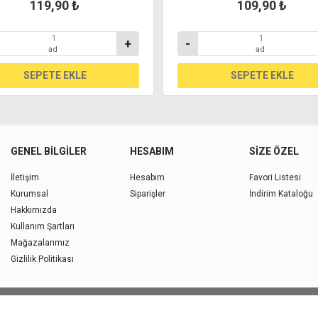
119,90 ₺
109,90 ₺
+
-
ad
ad
GENEL BILGILER
HESABIM
SIZE ÖZEL
İletişim
Hesabım
Favori Listesi
Kurumsal
Siparişler
İndirim Kataloğu
Hakkımızda
Kullanım Şartları
Mağazalarımız
Gizlilik Politikası
Copyright © 2026