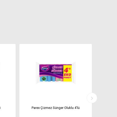
i
Parex Çizmez Sünger Oluklu 4'lü
Par