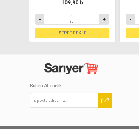
109,90 ₺
+
-
+
-
ad
Bülten Abonelik
Abone ol
Abonelikten çık
Powered by