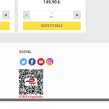
149,90 ₺
+
-
+
-
ad
SOSYAL
 Sarıyer Market. Tüm hakları saklıdır.