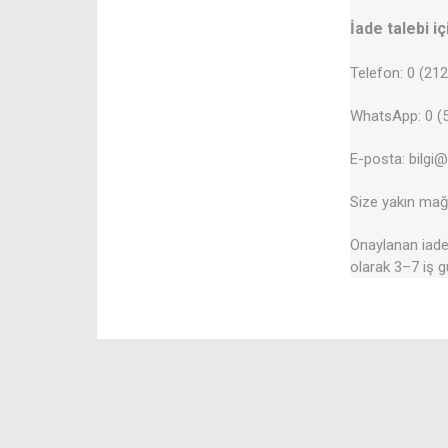
İade talebi iç
Telefon: 0 (21
WhatsApp: 0 (5
E-posta: bilgi
Size yakın mağa
Onaylanan iadel
olarak 3–7 iş g