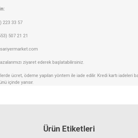
in:
2) 223 33 57
53) 507 21 21
@sariyermarket.com
zalarımızı ziyaret ederek başlatabilirsiniz.
erde ücret, ödeme yapılan yöntem ile iade edilir. Kredi kartı iadeleri b
ünü içinde yansır.
Ürün Etiketleri