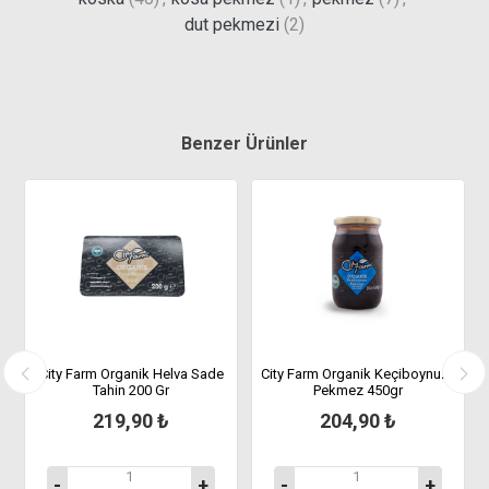
dut pekmezi
(2)
Benzer Ürünler
City Farm Organik Helva Sade
City Farm Organik Keçiboynuzu
Tahin 200 Gr
Pekmez 450gr
219,90 ₺
204,90 ₺
-
+
-
+