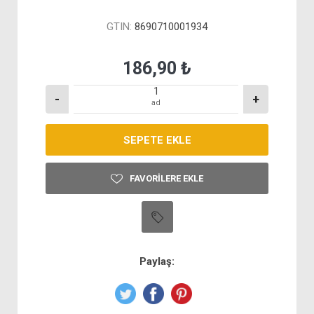
GTIN:
8690710001934
186,90 ₺
-
+
ad
FAVORILERE EKLE
Paylaş: