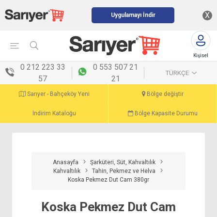
X
Uygulamayı İndir
Kişisel
menü
0 212 223 33
0 553 507 21
TÜRKÇE
57
21
Sarıyer - Bahçeköy Yeni
Bölge değiştir
İndirim Kataloğu
Bölge Kapasite Durumu
Anasayfa
Şarküteri, Süt, Kahvaltılık
Kahvaltılık
Tahin, Pekmez ve Helva
Koska Pekmez Dut Cam 380gr
Koska Pekmez Dut Cam