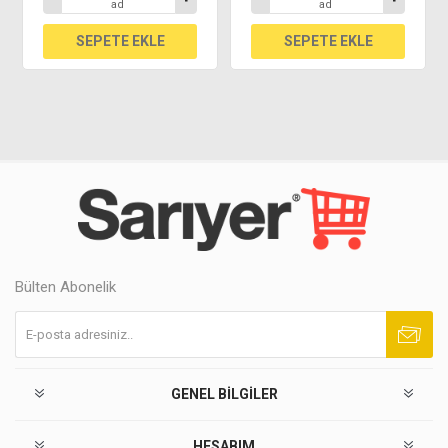
ad
ad
Bülten Abonelik
Abone ol
Abonelikten çık
GENEL BILGILER
HESABIM