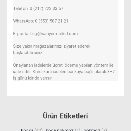
Telefon: 0 (212) 223 33 57
WhatsApp: 0 (553) 507 21 21
E-posta: bilgi@sariyermarket.com
Size yakın mağazalarımızı ziyaret ederek
başlatabilirsiniz.
Onaylanan iadelerde ücret, ödeme yapılan yöntem ile
iade edilir. Kredi kartı iadeleri bankaya bağlı olarak 3–7
iş günü içinde yansır.
Ürün Etiketleri
koska
(40)
,
kosa pekmez
(1)
,
pekmez
(7)
,