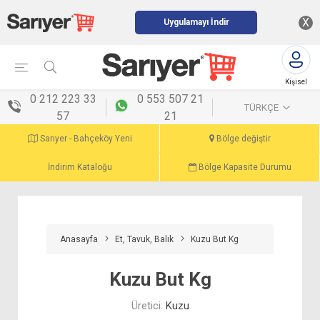
X
Uygulamayı İndir
Kişisel
menü
0 212 223 33
0 553 507 21
TÜRKÇE
57
21
Sarıyer - Bahçeköy Yeni
Bölge değiştir
İndirim Kataloğu
Bölge Kapasite Durumu
Anasayfa
Et, Tavuk, Balık
Kuzu But Kg
Kuzu But Kg
Üretici:
Kuzu