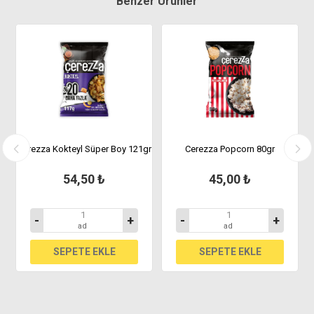
Benzer Ürünler
y
Çerezza Kokteyl Süper Boy 121gr
Cerezza Popcorn 80gr
54,50 ₺
45,00 ₺
-
+
-
+
ad
ad