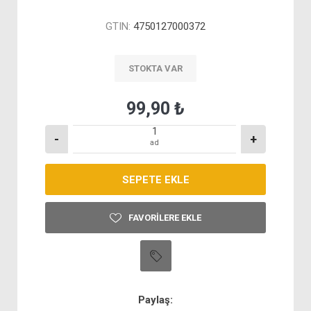
GTIN:
4750127000372
STOKTA VAR
99,90 ₺
-
+
ad
FAVORILERE EKLE
Paylaş: