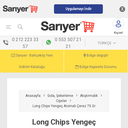
X
Uygulamayı İndir
Kişisel
menü
0 212 223 33
0 553 507 21
TÜRKÇE
57
21
Sarıyer - Bahçeköy Yeni
Bölge değiştir
İndirim Kataloğu
Bölge Kapasite Durumu
Anasayfa
Gıda, Şekerleme
Atıştırmalık
Cipsler
Long Chips Yengeç Aromalı Çerez 75 Gr
Long Chips Yengeç