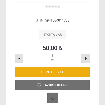
GTIN:
5941664011733
STOKTA VAR
50,00 ₺
-
+
ad
FAVORILERE EKLE