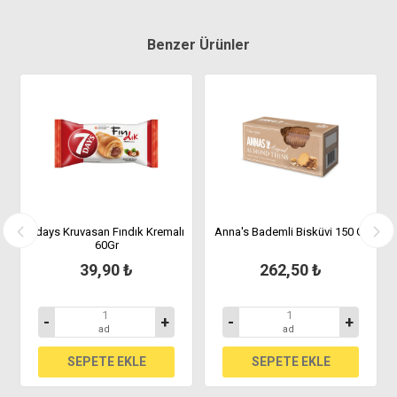
Benzer Ürünler
lı
7days Kruvasan Fındık Kremalı
Anna's Bademli Bisküvi 150 Gr
60Gr
39,90 ₺
262,50 ₺
-
+
-
+
ad
ad