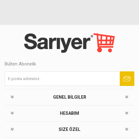
Bülten Abonelik
Abone ol
Abonelikten çık
GENEL BILGILER
HESABIM
SIZE ÖZEL