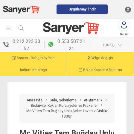
X
Uygulamayı İndir
Kişisel
menü
0 212 223 33
0 553 507 21
TÜRKÇE
57
21
Sarıyer - Bahçeköy Yeni
Bölge değiştir
İndirim Kataloğu
Bölge Kapasite Durumu
Anasayfa
Gıda, Şekerleme
Atıştırmalık
Bisküviler,Kekler, Kurabiyeler ve Krakerler
Mc Vities Tam Buğday Unlu Şeker İlavesiz Bisküvi
133Gr
Mc Vities Tam Buğday Unlu