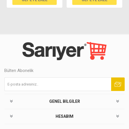
Bülten Abonelik
Abone ol
Abonelikten çık
GENEL BILGILER
HESABIM