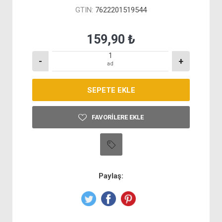
GTIN:
7622201519544
159,90 ₺
-
+
ad
FAVORILERE EKLE
Paylaş: