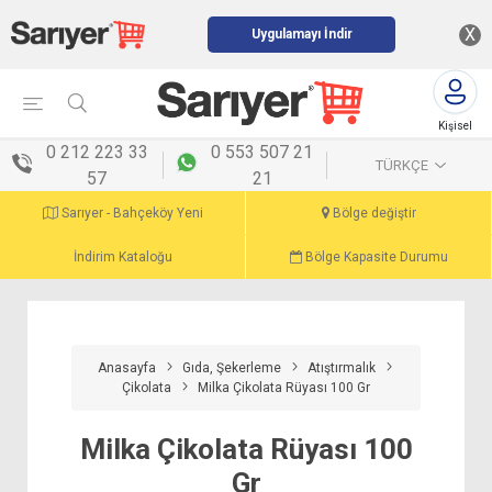
X
Uygulamayı İndir
Kişisel
menü
0 212 223 33
0 553 507 21
TÜRKÇE
57
21
Sarıyer - Bahçeköy Yeni
Bölge değiştir
İndirim Kataloğu
Bölge Kapasite Durumu
Anasayfa
Gıda, Şekerleme
Atıştırmalık
Çikolata
Milka Çikolata Rüyası 100 Gr
Milka Çikolata Rüyası 100
Gr