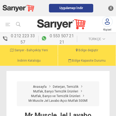
X
Uygulamayı İndir
Kişisel
menü
0 212 223 33
0 553 507 21
TÜRKÇE
57
21
Sarıyer - Bahçeköy Yeni
Bölge değiştir
İndirim Kataloğu
Bölge Kapasite Durumu
Anasayfa
Deterjan, Temizlik
Mutfak, Banyo Temizlik Ürünleri
Mutfak, Banyo ve Temizlik Ürünleri
Mr.Muscle Jel Lavabo Açıcı Mutfak 500Ml
Mr.Muscle Jel Lavabo