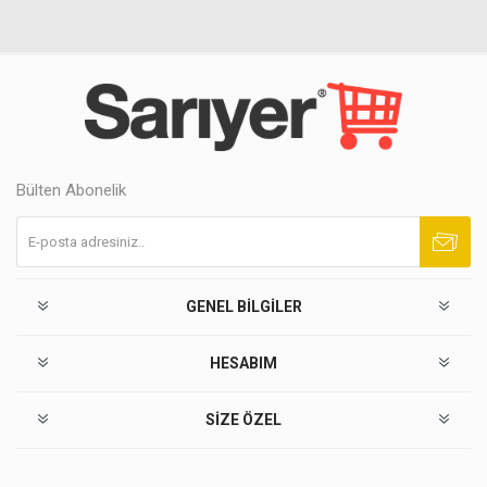
Bülten Abonelik
Abone ol
Abonelikten çık
GENEL BILGILER
HESABIM
SIZE ÖZEL