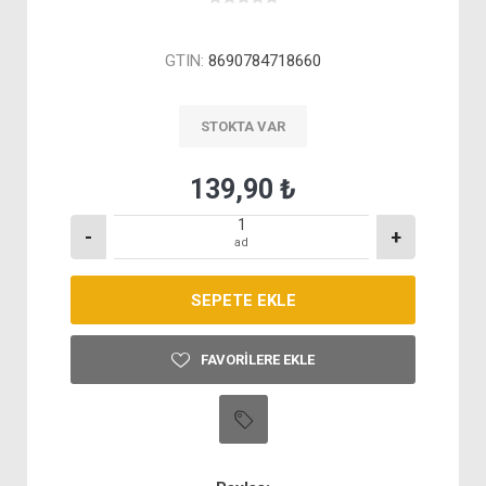
GTIN:
8690784718660
STOKTA VAR
139,90 ₺
-
+
ad
FAVORILERE EKLE