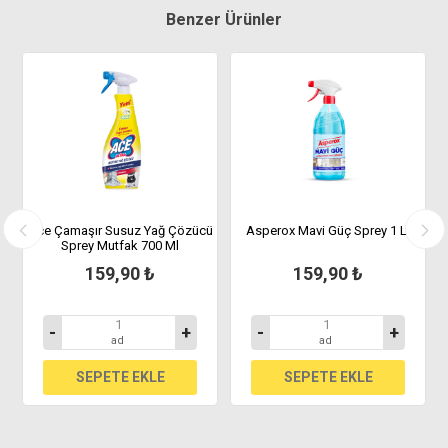
Benzer Ürünler
Ace Çamaşır Susuz Yağ Çözücü
Asperox Mavi Güç Sprey 1 Lt
Sprey Mutfak 700 Ml
ek
159,90 ₺
159,90 ₺
-
+
-
+
ad
ad