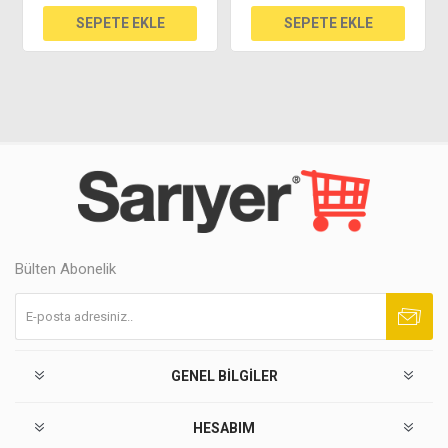
Bülten Abonelik
Abone ol
Abonelikten çık
GENEL BILGILER
HESABIM