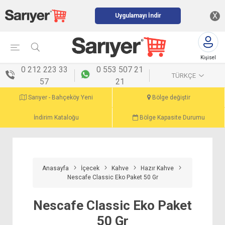
X
Uygulamayı İndir
Kişisel
menü
0 212 223 33
0 553 507 21
TÜRKÇE
57
21
Sarıyer - Bahçeköy Yeni
Bölge değiştir
İndirim Kataloğu
Bölge Kapasite Durumu
Anasayfa
İçecek
Kahve
Hazır Kahve
Nescafe Classic Eko Paket 50 Gr
Nescafe Classic Eko Paket
50 Gr