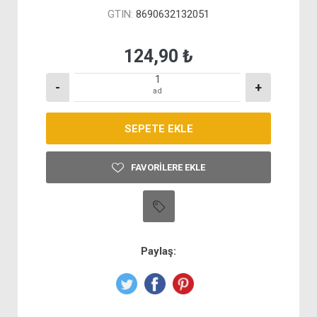
GTIN:
8690632132051
124,90 ₺
-
+
ad
FAVORILERE EKLE
Paylaş: