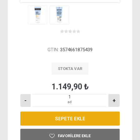
GTIN:
3574661875439
STOKTA VAR
1.149,90 ₺
-
+
ad
FAVORILERE EKLE