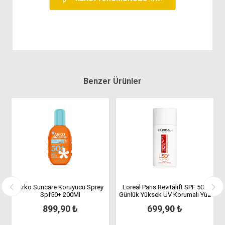
Benzer Ürünler
a
Arko Suncare Koruyucu Sprey
Loreal Paris Revitalift SPF 50+
Spf50+ 200Ml
Günlük Yüksek UV Korumalı Yüz
Güneş Kremi 50 ml
899,90 ₺
699,90 ₺