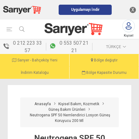
X
Uygulamayı İndir
Kişisel
menü
0 212 223 33
0 553 507 21
TÜRKÇE
57
21
Sarıyer - Bahçeköy Yeni
Bölge değiştir
İndirim Kataloğu
Bölge Kapasite Durumu
Anasayfa
Kişisel Bakım, Kozmetik
Güneş Bakım Ürünleri
Neutrogena SPF 50 Nemlendirici Losyon Güneş
Koruyucu 200 Ml
Neutrogena SPF 50