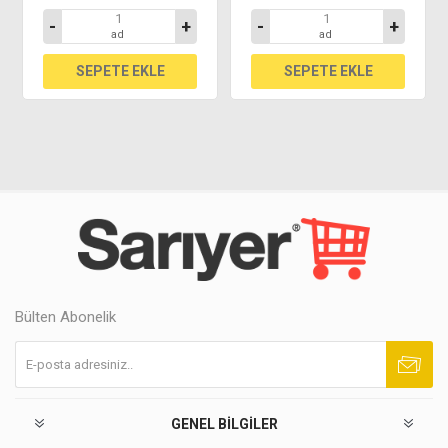
-
+
-
+
ad
ad
Bülten Abonelik
Abone ol
Abonelikten çık
GENEL BILGILER