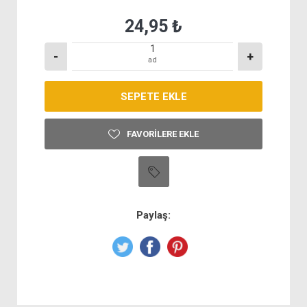
24,95 ₺
-
+
ad
FAVORILERE EKLE
Paylaş: