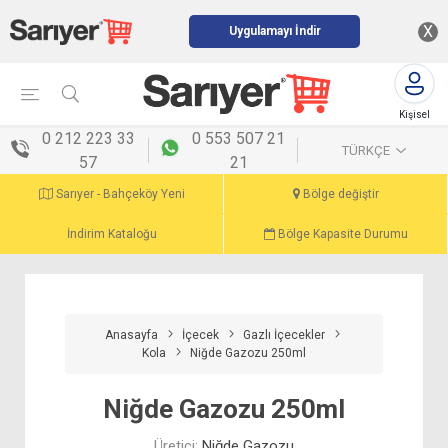
X
Uygulamayı İndir
Kişisel
menü
0 212 223 33
0 553 507 21
TÜRKÇE
57
21
Sarıyer - Bahçeköy Yeni
Bölge değiştir
İndirim Kataloğu
Bölge Kapasite Durumu
Anasayfa
İçecek
Gazlı İçecekler
Kola
Niğde Gazozu 250ml
Niğde Gazozu 250ml
Üretici:
Niğde Gazozu