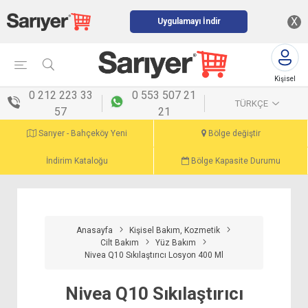
X
Uygulamayı İndir
Kişisel
menü
0 212 223 33
0 553 507 21
TÜRKÇE
57
21
Sarıyer - Bahçeköy Yeni
Bölge değiştir
İndirim Kataloğu
Bölge Kapasite Durumu
Anasayfa
Kişisel Bakım, Kozmetik
Cilt Bakım
Yüz Bakım
Nivea Q10 Sıkılaştırıcı Losyon 400 Ml
Nivea Q10 Sıkılaştırıcı