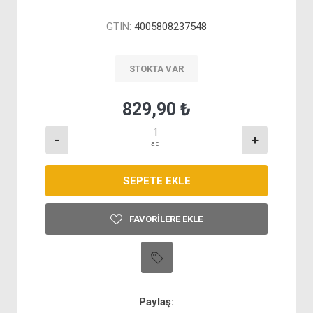
GTIN:
4005808237548
STOKTA VAR
829,90 ₺
-
+
ad
FAVORILERE EKLE
Paylaş: