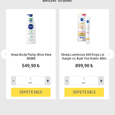
Benzer Ürünler
Nivea Body Pump Aloe Vera
Nivea Luminous 630 Koyu Leke
400Ml
Karşıtı cc Açık Yüz Kremi 40ml
549,90 ₺
899,90 ₺
-
+
-
+
ad
ad