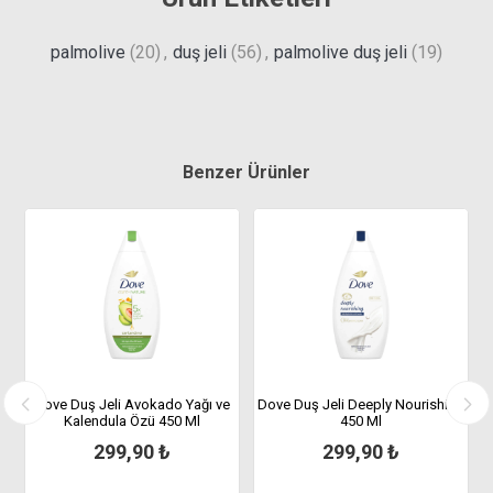
palmolive
(20)
,
duş jeli
(56)
,
palmolive duş jeli
(19)
Benzer Ürünler
Dove Duş Jeli Avokado Yağı ve
Dove Duş Jeli Deeply Nourishing
Kalendula Özü 450 Ml
450 Ml
299,90 ₺
299,90 ₺