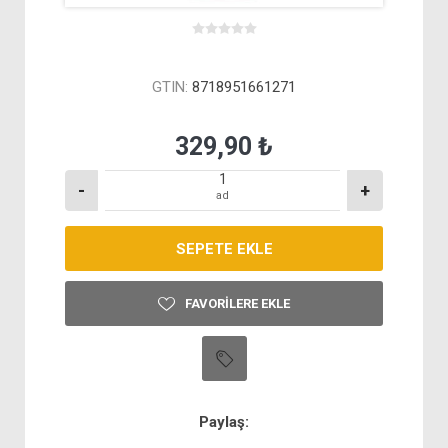
GTIN:
8718951661271
329,90 ₺
-
+
ad
FAVORILERE EKLE
Paylaş: