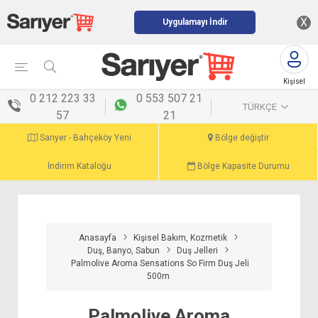
X
Uygulamayı İndir
Kişisel
menü
0 212 223 33
0 553 507 21
TÜRKÇE
57
21
Sarıyer - Bahçeköy Yeni
Bölge değiştir
İndirim Kataloğu
Bölge Kapasite Durumu
Anasayfa
Kişisel Bakım, Kozmetik
Duş, Banyo, Sabun
Duş Jelleri
Palmolive Aroma Sensations So Firm Duş Jeli
500m
Palmolive Aroma