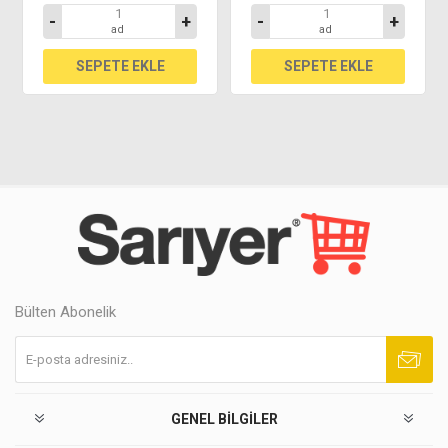
-
+
-
+
ad
ad
Bülten Abonelik
Abone ol
Abonelikten çık
GENEL BILGILER