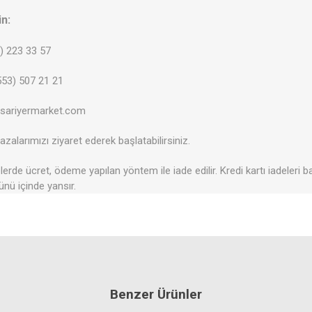
in:
2) 223 33 57
53) 507 21 21
@sariyermarket.com
zalarımızı ziyaret ederek başlatabilirsiniz.
erde ücret, ödeme yapılan yöntem ile iade edilir. Kredi kartı iadeleri b
ünü içinde yansır.
Benzer Ürünler