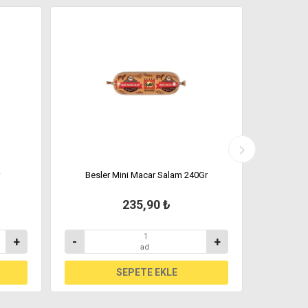
Besler Mini Macar Salam 240Gr
Maret
235,90 ₺
+
-
+
-
ad