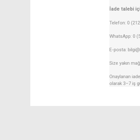
İade talebi iç
Telefon: 0 (21
WhatsApp: 0 (5
E-posta: bilgi
Size yakın mağa
Onaylanan iadel
olarak 3–7 iş g