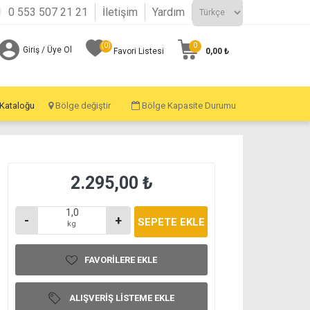
0 553 507 21 21
İletişim
Yardım
(0)
0
Giriş / Üye Ol
0,00 ₺
Favori Listesi
 Kataloğu
Bölge değiştir
Bölge Kapasite Durumu
2.295,00 ₺
-
+
kg
FAVORILERE EKLE
ALIŞVERIŞ LISTEME EKLE