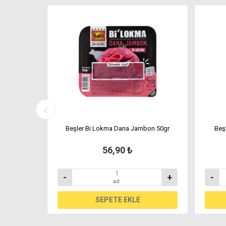
 7/24
Beşler Bi Lokma Dana Jambon 50gr
Beş
56,90 ₺
+
-
+
-
ad