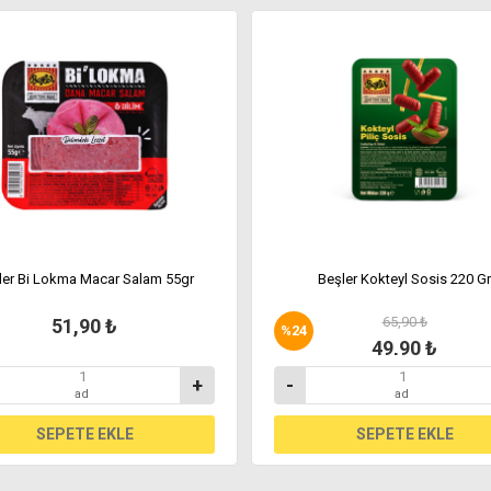
ler Bi Lokma Macar Salam 55gr
Beşler Kokteyl Sosis 220 Gr
65,90 ₺
51,90 ₺
%
24
49,90 ₺
+
-
ad
ad