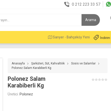
0 212 223 33 57
Sarıyer - Bahçeköy Yeni
İndirim
Anasayfa
Şarküteri, Süt, Kahvaltılık
Sosis ve Salamlar
Polonez Salam Karabiberli Kg
Polonez Salam
Karabiberli Kg
Üretici:
Polonez