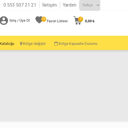
0 553 507 21 21
İletişim
Yardım
(0)
0
Giriş / Üye Ol
0,00 ₺
Favori Listesi
 Kataloğu
Bölge değiştir
Bölge Kapasite Durumu