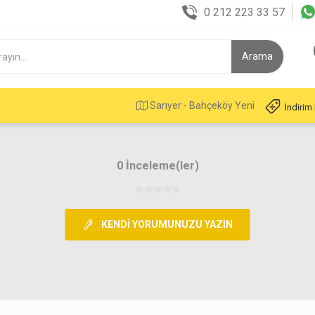
0 212 223 33 57
Sarıyer - Bahçeköy Yeni
İndirim
0 İnceleme(ler)
KENDI YORUMUNUZU YAZIN