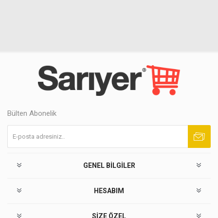
Bülten Abonelik
Abone ol
Abonelikten çık
GENEL BILGILER
HESABIM
SIZE ÖZEL