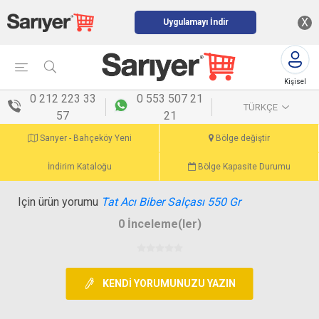
X
Uygulamayı İndir
Kişisel
menü
0 212 223 33
0 553 507 21
TÜRKÇE
57
21
Sarıyer - Bahçeköy Yeni
Bölge değiştir
İndirim Kataloğu
Bölge Kapasite Durumu
Için ürün yorumu
Tat Acı Biber Salçası 550 Gr
0 İnceleme(ler)
KENDI YORUMUNUZU YAZIN