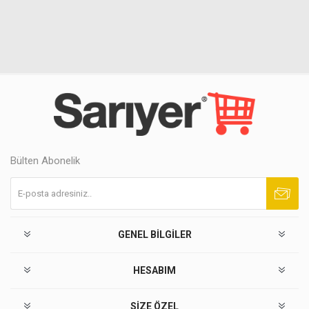
Bülten Abonelik
Abone ol
Abonelikten çık
GENEL BILGILER
HESABIM
SIZE ÖZEL