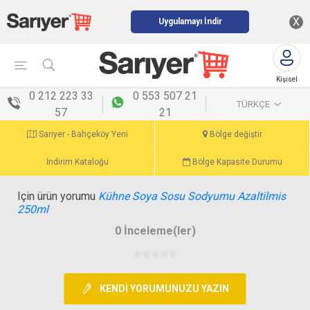
X
Uygulamayı İndir
Kişisel
menü
0 212 223 33
0 553 507 21
TÜRKÇE
57
21
Sarıyer - Bahçeköy Yeni
Bölge değiştir
İndirim Kataloğu
Bölge Kapasite Durumu
Için ürün yorumu
Kühne Soya Sosu Sodyumu Azaltilmis
250ml
0 İnceleme(ler)
KENDI YORUMUNUZU YAZIN