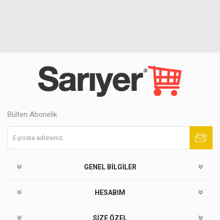
Bülten Abonelik
Abone ol
Abonelikten çık
GENEL BILGILER
HESABIM
SIZE ÖZEL