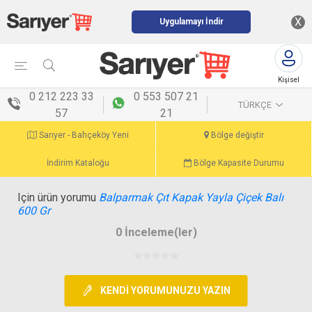
X
Uygulamayı İndir
Kişisel
menü
0 212 223 33
0 553 507 21
TÜRKÇE
57
21
Sarıyer - Bahçeköy Yeni
Bölge değiştir
İndirim Kataloğu
Bölge Kapasite Durumu
Için ürün yorumu
Balparmak Çıt Kapak Yayla Çiçek Balı
600 Gr
0 İnceleme(ler)
KENDI YORUMUNUZU YAZIN