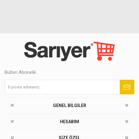
Bülten Abonelik
Abone ol
Abonelikten çık
GENEL BILGILER
HESABIM
SIZE ÖZEL