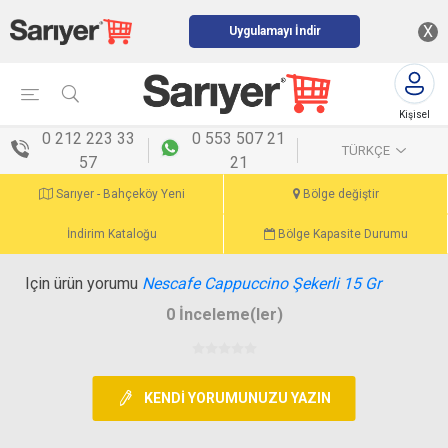
X
Uygulamayı İndir
Kişisel
menü
0 212 223 33
0 553 507 21
TÜRKÇE
57
21
Sarıyer - Bahçeköy Yeni
Bölge değiştir
İndirim Kataloğu
Bölge Kapasite Durumu
Için ürün yorumu
Nescafe Cappuccino Şekerli 15 Gr
0 İnceleme(ler)
KENDI YORUMUNUZU YAZIN